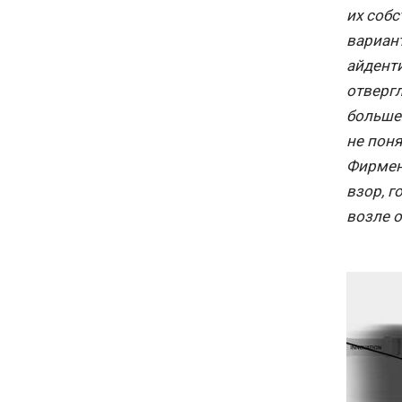
их собс
вариан
айденти
отвергл
больше
не поня
Фирмен
взор, г
возле о