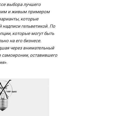
ссе выбора лучшего
рошим и живым примером
 варианты, которые
й надписи гельветикой. По
пции, которые могут быть
ьно на его бизнесе.
едшая через внимательный
го самоиронии, оставившего
ия»
.