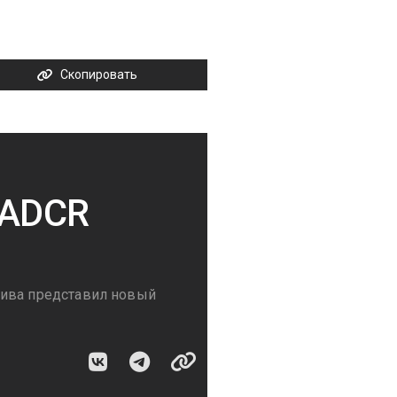
Скопировать
 ADCR
тива представил новый