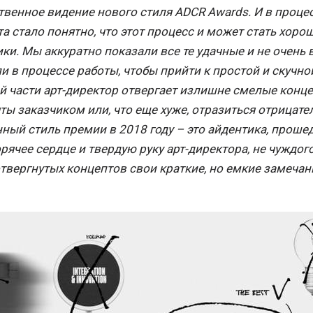
твенное видение нового стиля ADCR Awards. И в проце
та стало понятно, что этот процесс и может стать хо
ки. Мы аккуратно показали все те удачные и не очень
и в процессе работы, чтобы прийти к простой и скучно
й части арт-директор отвергает излишне смелые конце
ты заказчиком или, что еще хуже, отразиться отрицател
ный стиль премии в 2018 году – это айдентика, прош
орячее сердце и твердую руку арт-директора, не чуждо
твергнутых концептов свои краткие, но емкие замечан