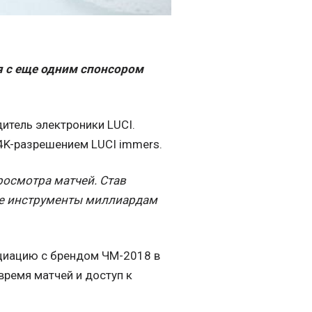
 с еще одним спонсором
дитель электроники LUCI.
 4K-разрешением LUCI immers.
росмотра матчей. Став
е инструменты миллиардам
.
оциацию с брендом ЧМ-2018 в
время матчей и доступ к