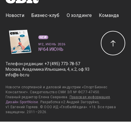
Новости
Бизнес-клуб
О холдинге
Команда
NEW
№2, ИЮНЬ 2026
№64 ИЮНЬ
Телефон редакции
:
+7 (495) 773-78-57
Москва, Академика Ильюшина, 4, к.2, оф.93
info@s-bc.ru
Новости спортивной и деловой индустрии «Спорт Бизнес
Консалтинг». Свидетельство СМИ ЭЛ № ФС77-47450.
Главный редактор Елена Савраева.
Правовая информация
.
Дизайн SportNoise
. Разработка v2:Андрей Загоруйко,
v1:Евгений Горяев. © ООО ИД «ГлобалМедиа». +16. Все права
защищены. 2011–2026.