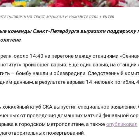
ИТЕ ОШИБОЧНЫЙ ТЕКСТ МЫШКОЙ И НАЖМИТЕ
CTRL
+
ENTER
ые команды Санкт-Петербурга выразили поддержку п
олитене
преля, около 14:40 на перегоне между станциями «Сенна
нститут» произошел взрыв. Еще один взрыв, на станции
тить – бомбу нашли и обезвредили. Следственный комит
едним данным, в результате взрыва 14 человек погибли,
 хоккейный клуб СКА выпустил специальное заявление. 
рученных от проведения домашних матчей финальной сери
зрыва в городском метрополитене, а также
опубликовал
благотворительных пожертвований.