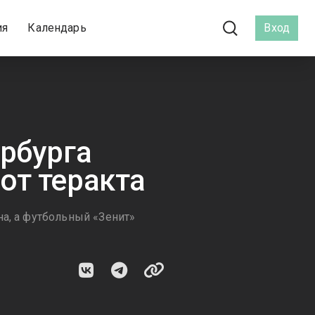
ия
Календарь
Вход
рбурга
от теракта
а, а футбольный «Зенит»