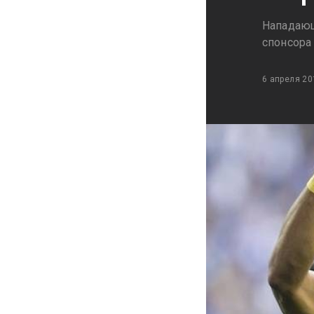
Нападающ
спонсора
6 апреля 20