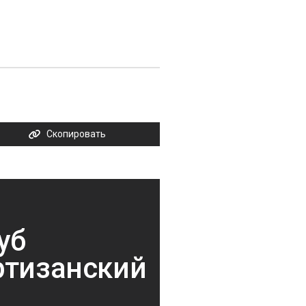
Скопировать
уб
ртизанский