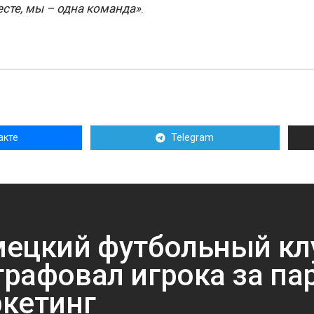
есте, мы – одна команда»
.
акте
Telegram
ецкий футбольный кл
рафовал игрока за па
кетинг