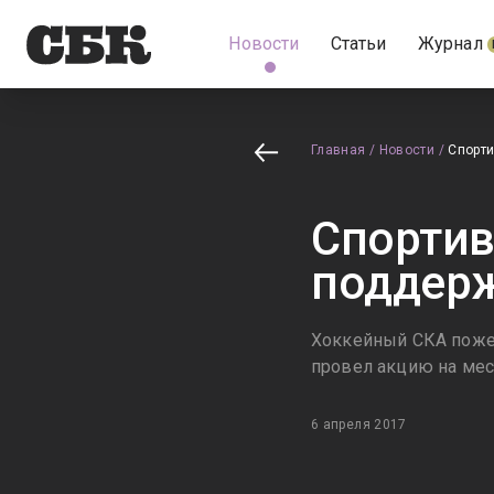
Новости
Статьи
Журнал
Главная
/
Новости
/
Спорти
Спортив
поддерж
Хоккейный СКА пожер
провел акцию на мес
6 апреля 2017