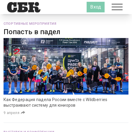
Вход
СПОРТИВНЫЕ МЕРОПРИЯТИЯ
Попасть в падел
Как Федерация падела России вместе с Wildberries
выстраивают систему для юниоров
9 апреля