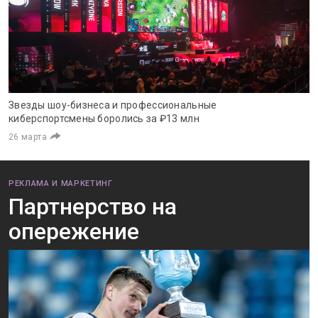
Звезды шоу-бизнеса и профессиональные
киберспортсмены боролись за ₽13 млн
26 марта
РЕКЛАМА И МАРКЕТИНГ
Партнерство на
опережение