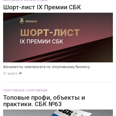
ВЫСТАВКИ И КОНФЕРЕНЦИИ
Шорт-лист IX Премии СБК
Финалисты чемпионата по спортивному бизнесу
31 марта
СПОРТИВНЫЕ СООРУЖЕНИЯ
Топовые профи, объекты и
практики. СБК №63