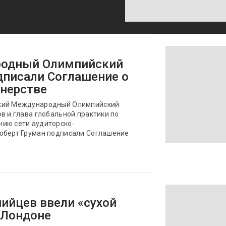
родный Олимпийский
дписали Соглашение о
тнерстве
ский Международный Олимпийский
в и глава глобальной практики по
нию сети аудиторско-
оберт Груман подписали Соглашение
ийцев ввели «сухой
в Лондоне