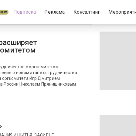
Подписка
Реклама
Консалтинг
Мероприят
NEW
 расширяет
комитетом
рудничество с оргкомитетом
шение о новом этапе сотрудничества
м оргкомитета Игр Дмитрием
t в России Николаем Прянишниковым
»
АНИЯ И ШИТЬЯ, ЗАСИЛЬЕ