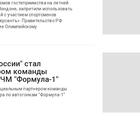
омов гостеприимства на летней
Лондоне, запретили использовать
й с участием спортсменов
ерсантъ». Правительство РФ
ие Олимпийскому
оссии" стал
ром команды
 ЧМ "Формула-1"
фициальным партнером команды
ра по автогонкам "Формула-1"