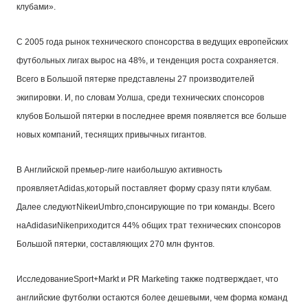
клубами».
С 2005 года рынок технического спонсорства в ведущих европейских
футбольных лигах вырос на 48%, и тенденция роста сохраняется.
Всего в Большой пятерке представлены 27 производителей
экипировки. И, по словам Уолша, среди технических спонсоров
клубов Большой пятерки в последнее время появляется все больше
новых компаний, теснящих привычных гигантов.
В Английской премьер-лиге наибольшую активность
проявляет
Adidas
,который поставляет форму сразу пяти клубам.
Далее следуют
Nikeи
Umbro
,спонсирующие по три команды. Всего
на
Adidasи
Nikeприходится 44% общих трат технических спонсоров
Большой пятерки, составляющих 270 млн фунтов.
Исследование
Sport
+
Markt и PR Marketing также подтверждает, что
английские футболки остаются более дешевыми, чем форма команд