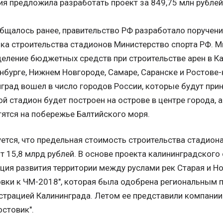
я предложила разработать проект за 849,75 млн рублей
бщалось ранее, правительство РФ разработало поручен
ка строительства стадионов Министерство спорта РФ. М
еление бюджетных средств при строительстве арен в Ка
нбурге, Нижнем Новгороде, Самаре, Саранске и Ростове-
град вошел в число городов России, которые будут при
й стадион будет построен на острове в центре города, 
ятся на побережье Балтийского моря.
ется, что предельная стоимость строительства стадион
т 15,8 млрд рублей. В основе проекта калининградског
ция развития территории между руслами рек Старая и Но
вки к ЧМ-2018", которая была одобрена региональным 
трацией Калининграда. Летом ее представили компании "
стовик".