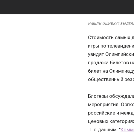
НАШЛИ ОШИБКУ? ВЫДЕЛ
Стоимость самых до
игры по телевидени
увидят Олимпийские
продажа билетов на
билет на Олимпиад
общественный резо
Блогеры обсуждали,
мероприятия. Оргко
российские и межд
ценовых категориях:
По данным "
Комме