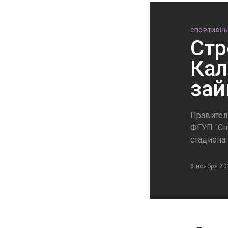
СПОРТИВНЫ
Стр
Кал
зай
Правител
ФГУП "Сп
стадиона
8 ноября 20