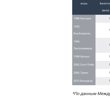
игры
билето
(млн)
1988 Калгари
1992
Альбервиль
1994
Лиллехаммер
1998 Нагано
2002 Солт-Лейк
2006 Турин
2010 Ванкувер
*По данным Между