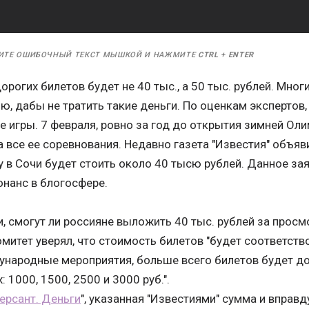
ИТЕ ОШИБОЧНЫЙ ТЕКСТ МЫШКОЙ И НАЖМИТЕ
CTRL
+
ENTER
рогих билетов будет не 40 тыс., а 50 тыс. рублей. Мно
ю, дабы не тратить такие деньги. По оценкам экспертов,
 игры. 7 февраля, ровно за год до открытия зимней Оли
 все ее соревнования. Недавно газета "Известия" объяв
у в Сочи будет стоить около 40 тысю рублей. Данное за
нанс в блогосфере.
 смогут ли россияне выложить 40 тыс. рублей за просм
митет уверял, что стоимость билетов "будет соответст
ународные мероприятия, больше всего билетов будет д
 1000, 1500, 2500 и 3000 руб.".
рсант. Деньги
", указанная "Известиями" сумма и вправд