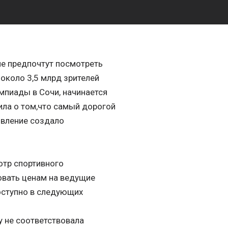
гие предпочтут посмотреть
 около 3,5 млрд зрителей
мпиады в Сочи, начинается
ила о том,что самый дорогой
явление создало
отр спортивного
вовать ценам на ведущие
оступно в следующих
у не соответствовала