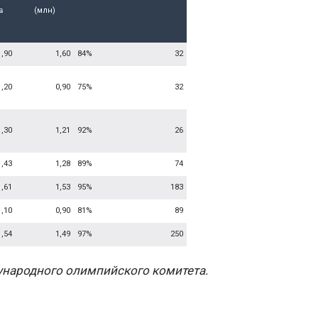
в
(млн)
1,90
1,60
84%
32
1,20
0,90
75%
32
1,30
1,21
92%
26
1,43
1,28
89%
74
1,61
1,53
95%
183
1,10
0,90
81%
89
1,54
1,49
97%
250
народного олимпийского комитета.