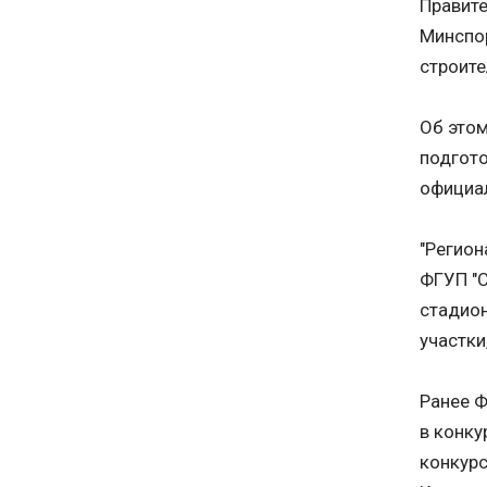
Правит
Минспо
строите
Об этом
подгото
официал
"Регион
ФГУП "
стадион
участки
Ранее Ф
в конку
конкурс