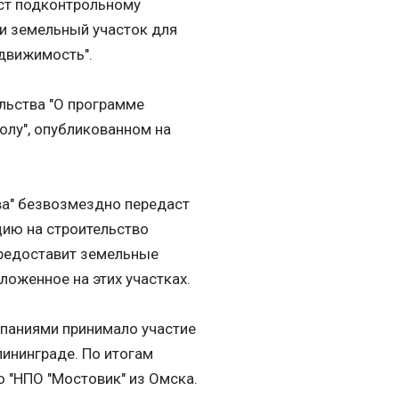
ст подконтрольному
и земельный участок для
едвижимость".
ельства "О программе
олу", опубликованном на
ва" безвозмездно передаст
ию на строительство
предоставит земельные
ложенное на этих участках.
мпаниями принимало участие
лининграде. По итогам
о "НПО "Мостовик" из Омска.