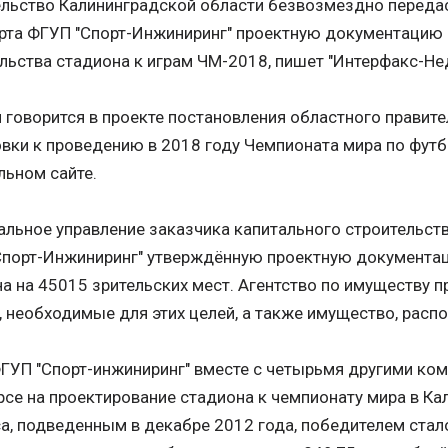
ельство Калининградской области безвозмездно переда
рта ФГУП "Спорт-Инжиниринг" проектную документацию 
льства стадиона к играм ЧМ-2018, пишет "Интерфакс-Н
 говорится в проекте постановления областного правит
вки к проведению в 2018 году Чемпионата мира по футб
ьном сайте.
альное управление заказчика капитального строительст
Спорт-Инжиниринг" утверждённую проектную документац
а на 45015 зрительских мест. Агентство по имуществу 
, необходимые для этих целей, а также имущество, распо
ГУП "Спорт-инжиниринг" вместе с четырьмя другими ко
рсе на проектирование стадиона к чемпионату мира в Ка
а, подведенным в декабре 2012 года, победителем стал