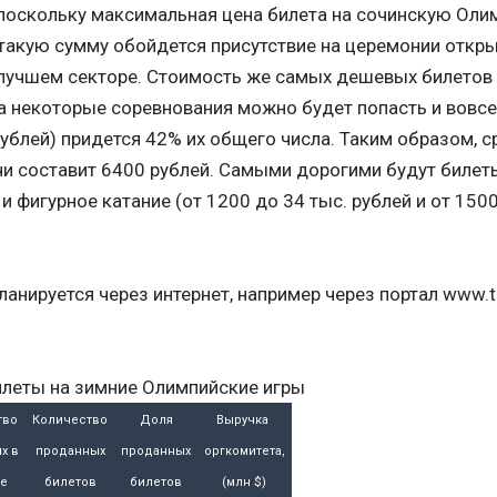
поскольку максимальная цена билета на сочинскую Олим
В такую сумму обойдется присутствие на церемонии откр
 лучшем секторе. Стоимость же самых дешевых билетов 
 на некоторые соревнования можно будет попасть и вовс
рублей) придется 42% их общего числа. Таким образом, 
чи составит 6400 рублей. Самыми дорогими будут биле
и фигурное катание (от 1200 до 34 тыс. рублей и от 1500
анируется через интернет, например через портал www.t
илеты на зимние Олимпийские игры
тво
Количество
Доля
Выручка
х в
проданных
проданных
оргкомитета,
е
билетов
билетов
(млн $)