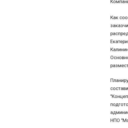
Компани
Как соо
заказчи
распред
Екатери
Калинин
Основно
размест
Планиру
состави
"Концеп
подгото
админис
НПО "Мо