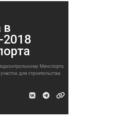
 в
-2018
порта
 подконтрольному Минспорта
часток для строительства