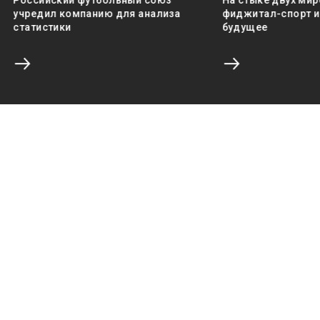
Российский футбольный союз
На стыке двух мир
учредил компанию для анализа
фиджитал-спорт и 
статистики
будущее