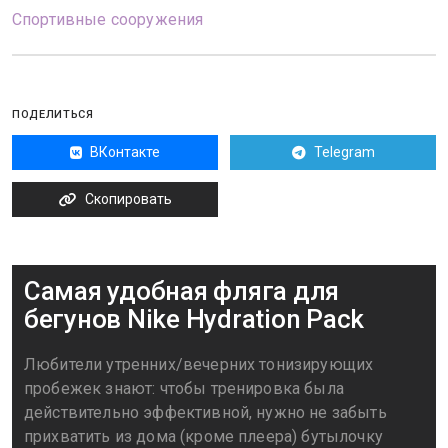
Спортивные сооружения
ПОДЕЛИТЬСЯ
ВКонтакте
Telegram
Скопировать
Самая удобная фляга для
бегунов Nike Hydration Pack
Любители утренних/вечерних тонизирующих
пробежек знают: чтобы тренировка была
действительно эффективной, нужно не забыть
прихватить из дома (кроме плеера) бутылочку