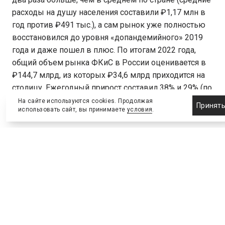
расходы на душу населения составили ₽1,17 млн в
год против ₽491 тыс.), а сам рынок уже полностью
восстановился до уровня «допандемийного» 2019
года и даже пошел в плюс. По итогам 2022 года,
общий объем рынка ФКиС в России оценивается в
₽144,7 млрд, из которых ₽34,6 млрд приходится на
столицу. Ежегодный прирост составил 38% и 29% (по
Москве и стране, соответственно).
На сайте используются cookies. Продолжая
Принят
использовать сайт, вы принимаете
условия
.
Новые территории
Первым спикером мероприятия стал Александр
Росляков, директор Департамента инвестиционного
развития и управления государственным
имуществом Минспорта России. Он рассказал
участникам о ходе реализации Программы развития