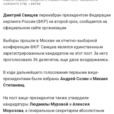
НАШЛИ ОШИБКУ? ВЫДЕЛИТЕ ОШИБОЧНЫЙ ТЕКСТ МЫШКОЙ И
НАЖМИТЕ
CTRL
+
ENTER
Дмитрий Свищев
переизбран президентом Федерации
керлинга России (ФКР) на второй срок, сообщается на
официальном сайте организации.
Выборы прошли в Москве на отчетно-выборной
конференции ФКР. Свищев являлся единственным
зарегистрированным кандидатом на этот пост. За него
проголосовало 36 делегатов, еще двое воздержались.
В ходе дальнейшего голосования первыми вице-
президентами были избраны
Андрей Созин
и
Михаил
Степанянц
.
На пост вице-президентов также утвердили
кандидатуры
Людмилы Муровой
и
Алексея
Морозова
, а генеральным секретарём абсолютным