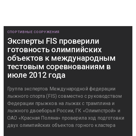
СПОРТИВНЫЕ СООРУЖЕНИЯ
Эксперты FIS проверили
готовность олимпийских
объектов к международным
тестовым соревнованиям в
июле 2012 года
Группа экспертов Международной федерации
лыжного спорта (FIS) совместно с руководством
Федерации прыжков на лыжах с трамплина и
лыжного двоеборья России, ГК «Олимпстрой» и
ОАО «Красная Поляна» проверила ход подготовки
двух олимпийских объектов горного кластера