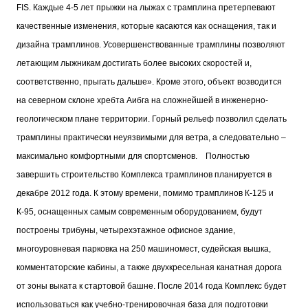
FIS. Каждые 4-5 лет прыжки на лыжах с трамплина претерпевают
качественные изменения, которые касаются как оснащения, так и
дизайна трамплинов. Усовершенствованные трамплины позволяют
летающим лыжникам достигать более высоких скоростей и,
соответственно, прыгать дальше». Кроме этого, объект возводится
на северном склоне хребта Аибга на сложнейшей в инженерно-
геологическом плане территории. Горный рельеф позволил сделать
трамплины практически неуязвимыми для ветра, а следовательно –
максимально комфортными для спортсменов.
Полностью
завершить строительство Комплекса трамплинов планируется в
декабре 2012 года. К этому времени, помимо трамплинов К-125 и
К-95, оснащенных самым современным оборудованием, будут
построены трибуны, четырехэтажное офисное здание,
многоуровневая парковка на 250 машиномест, судейская вышка,
комментаторские кабины, а также двухкресельная канатная дорога
от зоны выката к стартовой башне. После 2014 года Комплекс будет
использоваться как учебно-тренировочная база для подготовки