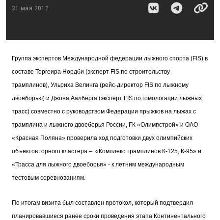
31 мая 2012
Группа экспертов Международной федерации лыжного спорта (FIS) в
составе Торгеира Нордби (эксперт FIS по строительству
трамплинов), Ульриха Велинга (рейс-директор FIS по лыжному
двоеборью) и Джона Аалберга (эксперт FIS по гомологации лыжных
трасс) совместно с руководством Федерации прыжков на лыжах с
трамплина и лыжного двоеборья России, ГК «Олимпстрой» и ОАО
«Красная Поляна» проверила ход подготовки двух олимпийских
объектов горного кластера – «Комплекс трамплинов К-125, К-95» и
«Трасса для лыжного двоеборья» - к летним международным
тестовым соревнованиям.
По итогам визита был составлен протокол, который подтвердил
планировавшиеся ранее сроки проведения этапа Континентального