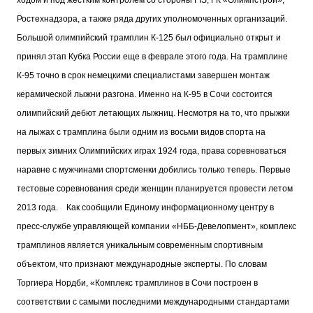
ходом и под жестким контролем со стороны FIS, ГК «Олимпстрой»,
Ростехнадзора, а также ряда других уполномоченных организаций.
Большой олимпийский трамплин К-125 был официально открыт и
принял этап Кубка России еще в феврале этого года. На трамплине
К-95 точно в срок немецкими специалистами завершен монтаж
керамической лыжни разгона. Именно на К-95 в Сочи состоится
олимпийский дебют летающих лыжниц. Несмотря на то, что прыжки
на лыжах с трамплина были одним из восьми видов спорта на
первых зимних Олимпийских играх 1924 года, права соревноваться
наравне с мужчинами спортсменки добились только теперь. Первые
тестовые соревнования среди женщин планируется провести летом
2013 года.
Как сообщили Единому информационному центру в
пресс-службе управляющей компании «НББ-Девелопмент», комплекс
трамплинов является уникальным современным спортивным
объектом, что признают международные эксперты. По словам
Торгиера Нордби, «Комплекс трамплинов в Сочи построен в
соответствии с самыми последними международными стандартами