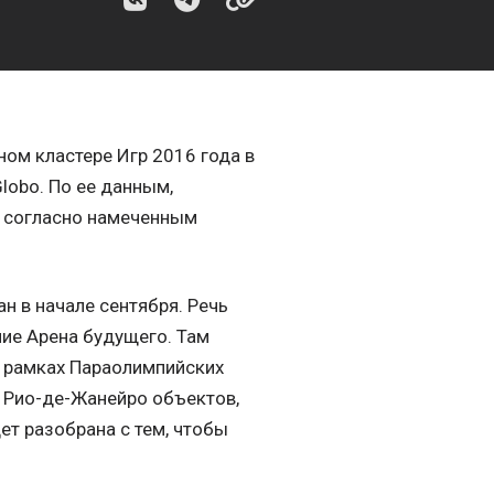
ом кластере Игр 2016 года в
lobo. По ее данным,
т согласно намеченным
н в начале сентября. Речь
ние Арена будущего. Там
в рамках Параолимпийских
в Рио-де-Жанейро объектов,
ет разобрана с тем, чтобы