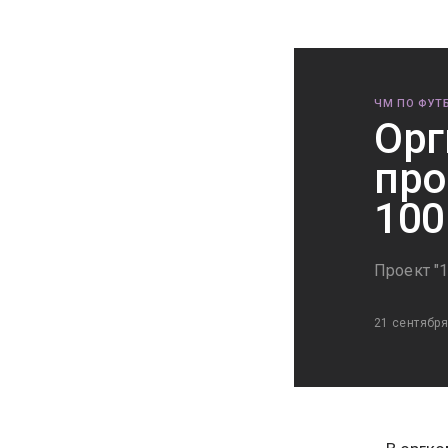
ЧМ ПО ФУТБ
Орг
про
100
Проект "1
21 сентября