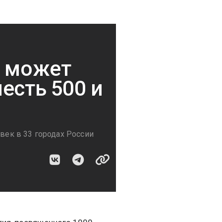
" может
есть 500 и
овек в 33 городах России