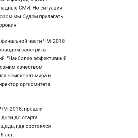
ападные СМИ. Но ситуация
оюзом мы будем прилагать
орокин.
е финальной части ЧМ-2018
поводом заострить
ий. "Наиболее эффективный
 самим качеством
ила чемпионат мира и
директор оргкомитета
и ЧМ-2018, прошли
дней до старта
ощадь, где состоялся
6 лет.