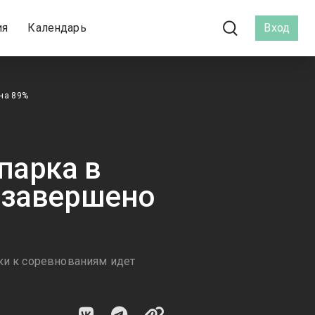
ия
Календарь
Вход
на 89%
парка в
 завершено
ки к соревнованиям идет