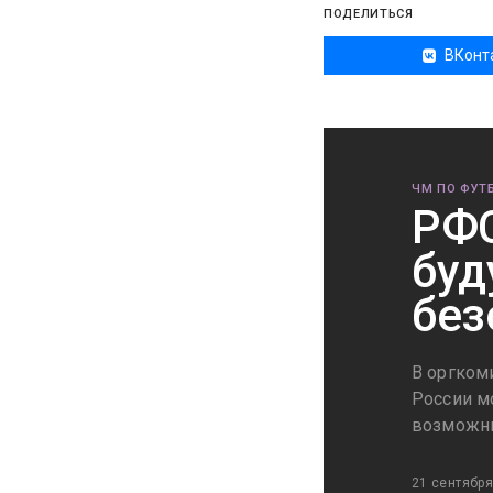
ПОДЕЛИТЬСЯ
ВКонт
ЧМ ПО ФУТБ
РФС
буд
без
В оргкоми
России м
возможны
21 сентября