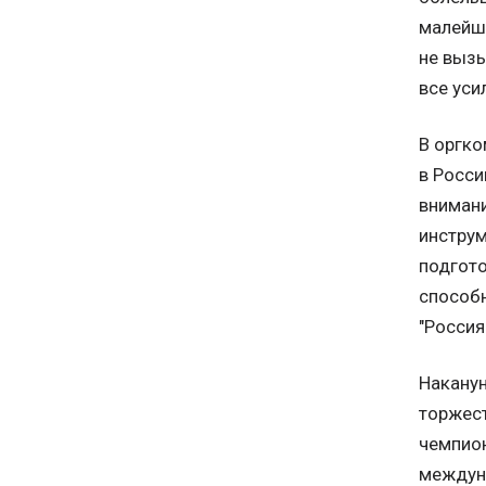
малейше
не вызы
все уси
В оргко
в Росси
внимани
инструм
подгото
способн
"Россия
Наканун
торжес
чемпион
междуна