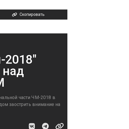
Скопировать
-2018"
 над
М
инальной части ЧМ-2018 в
дом заострить внимание на