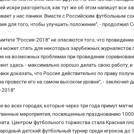
й искре разгореться, как тут же об этом напишут все з
вает у нас паники. Вместе с Российским футбольным с
лия для того, чтобы улучшить положение", - продолжил С
митете "Россия-2018" не опасаются того, что проведени
и может стать для некоторых зарубежных журналистов 
е на возможных проблемах при проведении соревнован
ент здесь - максимально хорошо делать свою работу, и
вки доказать, что Россия действительно по праву получ
а провести его на самом высоком уровне", - заключил 
-2018".
е во всех городах, которые через три года примут матч
твенные мероприятия, посвященные празднованию 1000 
ата. Центром футбольного торжества стала Красная пл
родный детский футбольный турнир среди игроков до 1