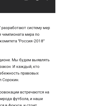
" разработают систему мер
я чемпионата мира по
комитета "Россия-2018"
дионе. Мы будем выявлять
 закон. И каждый, кто
избежность правовых
л Сорокин.
ровокации встречаются на
рирода футбола, и наши
я в фокусе, и стоит