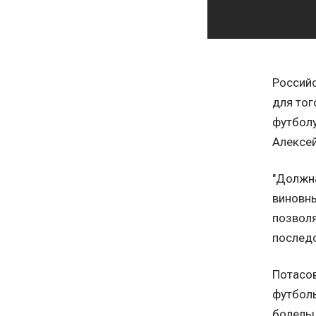
Российс
для тог
футболу
Алексей
"Должн
виновны
позвол
последс
Потасо
футболь
болельщ