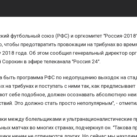
кий футбольный союз (РФС) и оргкомитет "Россия-2018
о, чтобы предотвратить провокации на трибунах во врем
 2018 года. Об этом сообщил генеральный директор орг
 Сорокин в эфире телеканала "Россия 24".
а быть программа РФС по недопущению выходок на ста
х на трибунах и поступать с ними так, как предписывает
яют себе подобное, должен осознавать абсолютную не
твий. Это должно стать просто непопулярным", - отмети
вки между болельщиками и ультранационалистические п
ных матчах во многих странах, подчеркнул он. "Такова п
ики ничем не отличаются других. Но сейчас мы находимс