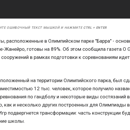
ИТЕ ОШИБОЧНЫЙ ТЕКСТ МЫШКОЙ И НАЖМИТЕ
CTRL
+
ENTER
ы, расположенные в Олимпийском парке "Барра" - основн
-Жанейро, готовы на 89%. Об этом сообщила газета O G
х сооружений в рамках подготовки к соревнованиям иде
положенный на территории Олимпийского парка, был сда
вместимостью 12 тыс. человек, которое получило назва
оревнования по гандболу и некоторые виды состязаний 
о, как и несколько других построенных для Олимпиады 
гр подвергнется трансформации: часть конструкции буд
ание школы.