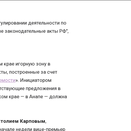
гулировании деятельности по
ые законодательные акты РФ",
м крае игорную зону в
ты, построенные за счет
омости
». Инициатором
етствующие предложения в
ском крае — в Анапе — должна
атолием Карповым
,
 начале недели вице-премьер