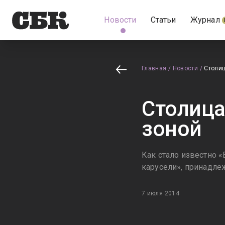
Новости
Статьи
Журнал
Главная
/
Новости
/
Столиц
Столица
зоной
Как стало известно «
карусели», принадл
7 июля 2014