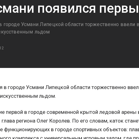
смани появился первы
 в городе Усмани Липецкой области торжественно ввели
искусственным льдом
12
я в городе Усмани Липецкой области торжественно вве
 искусственным льдом.
е первой в городе современной крытой ледовой арены 
 глава региона Олег Королев. По его словам, каток ста
е функционирующих в городе спортивных объектов: пла
ного комплекса с универсальным игровым залом, где пр