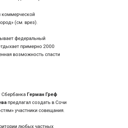
и коммерческой
род» (см. врез).
зывает федеральный
отдыхает примерно 2000
твенная возможность спасти
нт Сбербанка
Герман Греф
ева
предлагал создать в Сочи
остям» участники совещания.
рритории любых частных