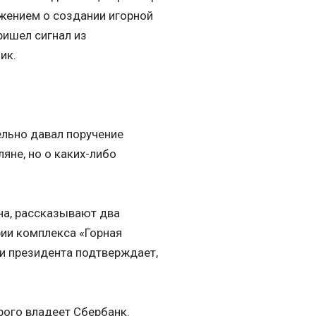
жением о создании игорной
ришел сигнал из
ик.
ельно давал поручение
яне, но о каких-либо
на, рассказывают два
рии комплекса «Горная
и президента подтверждает,
рого владеет Сбербанк.