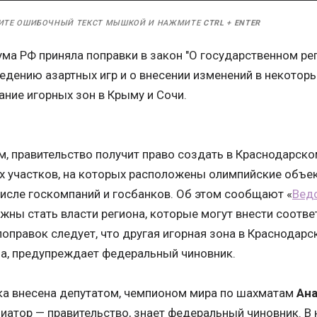
ИТЕ ОШИБОЧНЫЙ ТЕКСТ МЫШКОЙ И НАЖМИТЕ
CTRL
+
ENTER
ма РФ приняла поправки в закон "О государственном ре
едению азартных игр и о внесении изменений в некотор
ние игорных зон в Крыму и Сочи.
, правительство получит право создать в Краснодарско
х участков, на которых расположены олимпийские объек
числе госкомпаний и госбанков. Об этом сообщают «
Вед
жны стать власти региона, которые могут внести соотв
поправок следует, что другая игорная зона в Краснодар
а, предупреждает федеральный чиновник.
а внесена депутатом, чемпионом мира по шахматам
Ан
иатор — правительство, знает федеральный чиновник. В