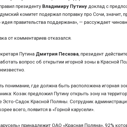
правил президенту
Владимиру Путину
доклад с предло
 думский комитет подержал поправку про Сочи, значит, п
о идея правительства поддержана», — рассуждает чиновн
ака от комментариев отказался.
екретаря Путина
Дмитрия Пескова
, президент действит
аботать вопрос об открытии игорной зоны в Красной Пол
неизвестно.
сть понимание, где должна быть расположена игорная зо
ника: Козак предложил Путину открыть зону на террито
ке Эсто-Садок Красной Поляны. Сотрудник администраци
корее всего, появится в «Горной карусели».
карусель» принадлежит ОАО «Красная Поляна», 92% кото