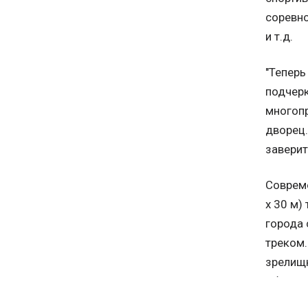
соревно
и т.д.
"Теперь
подчерк
многопр
дворец.
заверит
Совреме
х 30 м)
города 
треком.
зрелищн
объект 