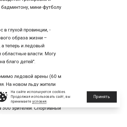
, бадминтону, мини-футболу
 в глухой провинции, -
ового образа жизни –
 а теперь и ледовый
и областные власти. Могу
а благо детей".
омимо ледовой арены (60 м
я. На новом льду жители
м, керлингом и шорт-
На сайте используются cookies.
Принять
Продолжая использовать сайт, вы
тания, культурно-
принимаете
условия
.
 300 зрителей. Спортивный
том инвалидов.