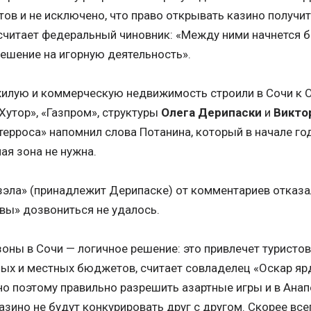
ов и не исключено, что право открывать казино получит 
считает федеральный чиновник: «Между ними начнется б
решение на игорную деятельность».
илую и коммерческую недвижимость строили в Сочи к 
Хутор», «Газпром», структуры
Олега Дерипаски
и
Викто
ерроса» напомнил слова Потанина, который в начале год
ая зона не нужна.
эла» (принадлежит Дерипаске) от комментариев отказал
вы» дозвониться не удалось.
оны в Сочи — логичное решение: это привлечет туристов
ых и местных бюджетов, считает совладелец «Оскар яр
но поэтому правильно разрешить азартные игры и в Анапе,
азино не будут конкурировать друг с другом. Скорее все