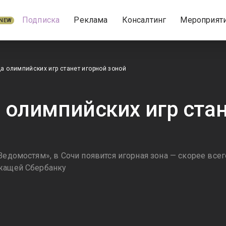
Подписка
Реклама
Консалтинг
Мероприят
NEW
а олимпийских игр станет игорной зоной
 олимпийских игр ста
Ведомостям», в Сочи появится игорная зона — скорее всег
ежащей Сбербанку