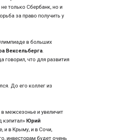
не только Сбербанк, но и
орьба за право получить у
Олимпиаде в больших
ра Вексельберга
.
а говорил, что для развития
ся. До его коллег из
 в межсезонье и увеличит
д кэпитал»
Юрий
 и в Крыму, и в Сочи,
го, инвесторам будет очень