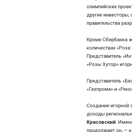
олимпийских проект
другие инвесторы, 
правительства раз
Кроме Сбербанка ж
количествах «Роза 
Представитель «Инт
«Розы Хутор» игорн
Представитель «Баз
«Газпрома» и «Рено
Создание игорной з
доходы региональн
Красовский
. Имен
продолжает он, — к