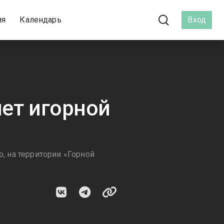
ия
Календарь
Вход
нет игорной
о, на территории «Горной