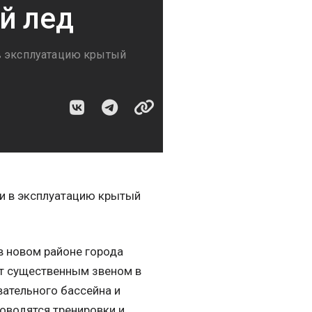
й лед
 в эксплуатацию крытый
ли в эксплуатацию крытый
в новом районе города
нет существенным звеном в
вательного бассейна и
оводятся тренировки и