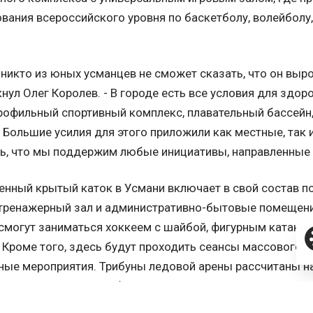
вания всероссийского уровня по баскетболу, волейболу
 никто из юных усманцев не сможет сказать, что он вырос
нул Олег Королев. - В городе есть все условия для здор
офильный спортивный комплекс, плавательный бассейн,
 Большие усилия для этого приложили как местные, так 
ь, что мы поддержим любые инициативы, направленные н
нный крытый каток в Усмани включает в свой состав п
 тренажерный зал и административно-бытовые помещени
смогут заниматься хоккеем с шайбой, фигурным катание
 Кроме того, здесь будут проходить сеансы массового ка
ые мероприятия. Трибуны ледовой арены рассчитаны на
полностью приспособлен для посещений и занятий спор