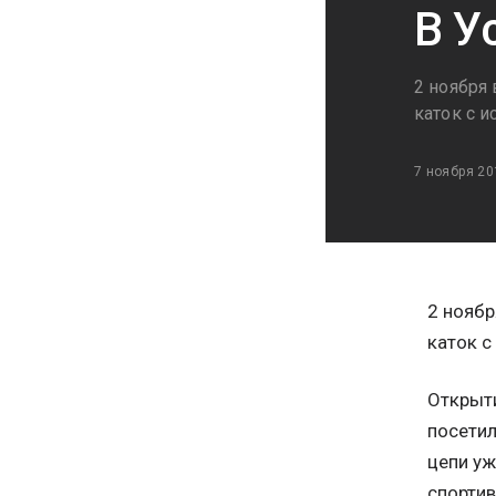
В У
2 ноября
каток с 
7 ноября 20
2 ноябр
каток с
Открыти
посетил
цепи уж
спортив