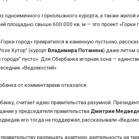
из одноименного горнолыжного курорта, а также жилой 
 площадью свыше 600 000 кв. м — это проект «Горки го
Горки город» превратился в каменную пустыню, расска
Розе Хутор” (курорт
Владимира Потанина
) даже летом 
ки городе” пусто». Для Сбербанка игорная зона — единс
беседник «Ведомостей».
рбанка от комментариев отказался.
 банку, считает идею правительства разумной. Президе
щании у председателя правительства
Дмитрия Медвед
Медведев его тогда не поддержал, рассказывали «Ведом
 правительству разрешать азартную деятельность на те