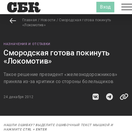
Вход
Главная
/
Новости
/
Смородская готова покинуть
«Локомотив»
НАЗНАЧЕНИЯ И ОТСТАВКИ
Смородская готова покинуть
«Локомотив»
Такое решение президент «железнодорожников»
приняла из-за критики со стороны болельщиков
24 декабря 2012
НАШЛИ ОШИБКУ? ВЫДЕЛИТЕ ОШИБОЧНЫЙ ТЕКСТ МЫШКОЙ И
НАЖМИТЕ
CTRL
+
ENTER