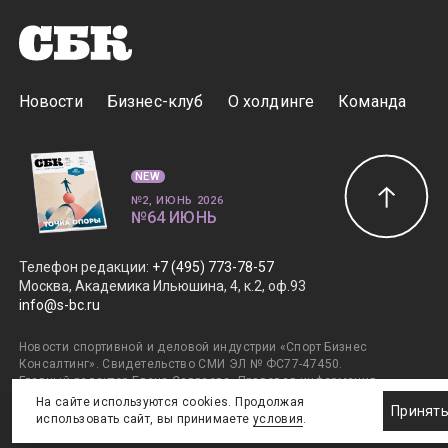
Новости
Бизнес-клуб
О холдинге
Команда
NEW
№2, ИЮНЬ 2026
№64 ИЮНЬ
Телефон редакции
:
+7 (495) 773-78-57
Москва, Академика Ильюшина, 4, к.2, оф.93
info@s-bc.ru
Новости спортивной и деловой индустрии «Спорт Бизнес
Консалтинг». Свидетельство СМИ ЭЛ № ФС77-47450.
Главный редактор Елена Савраева.
Правовая информация
.
Дизайн SportNoise
. Разработка v2:Андрей Загоруйко,
На сайте используются cookies. Продолжая
Принят
v1:Евгений Горяев. © ООО ИД «ГлобалМедиа». +16. Все права
использовать сайт, вы принимаете
условия
.
защищены. 2011–2026.