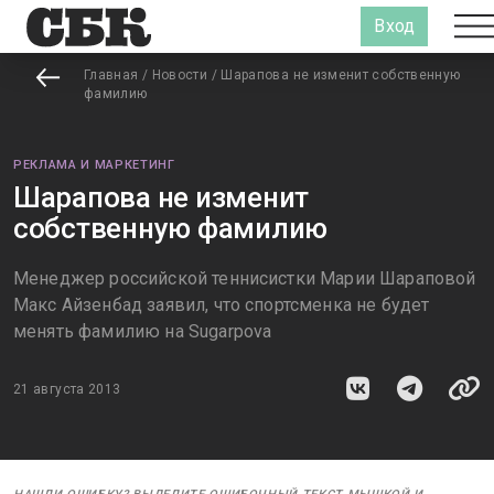
Вход
Главная
/
Новости
/
Шарапова не изменит собственную
фамилию
РЕКЛАМА И МАРКЕТИНГ
Шарапова не изменит
собственную фамилию
Менеджер российской теннисистки Марии Шараповой
Макс Айзенбад заявил, что спортсменка не будет
менять фамилию на Sugarpova
21 августа 2013