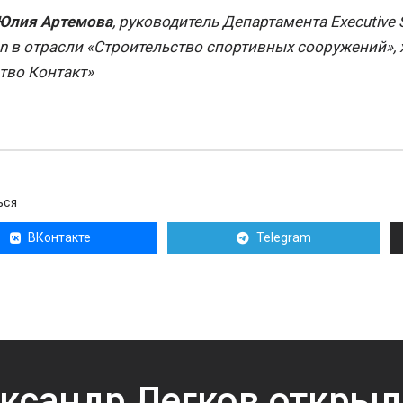
Юлия Артемова
, руководитель Департамента Executive
on в отрасли «Строительство спортивных сооружений»,
тво Контакт»
ЬСЯ
ВКонтакте
Telegram
ксандр Легков открыл