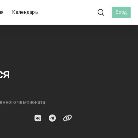
ия
Календарь
Вход
ся
енного чемпионата