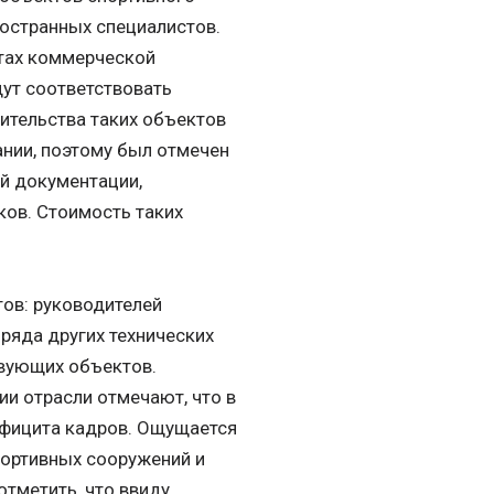
ностранных специалистов.
ктах коммерческой
дут соответствовать
ительства таких объектов
ании, поэтому был отмечен
й документации,
ков. Стоимость таких
тов: руководителей
 ряда других технических
твующих объектов.
ии отрасли отмечают, что в
ефицита кадров. Ощущается
портивных сооружений и
отметить, что ввиду