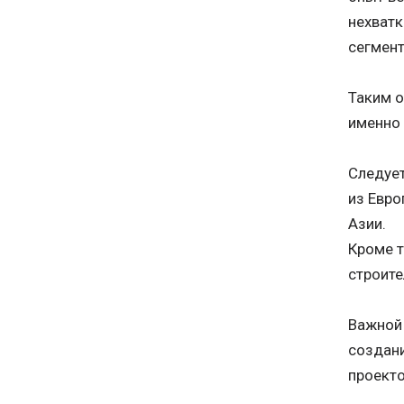
нехватк
сегмен
Таким о
именно 
Следует
из Евро
Азии.
Кроме т
строите
Важной 
создани
проекто