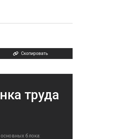
Скопировать
нка труда
 основных блока: