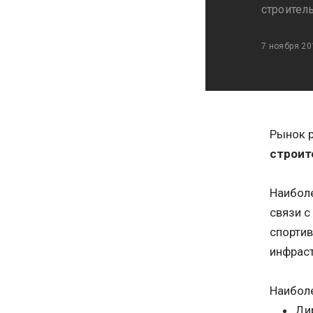
строител
7 ноября 20
Рынок р
строит
Наиболе
связи с
спортив
инфрас
Наибол
Ди