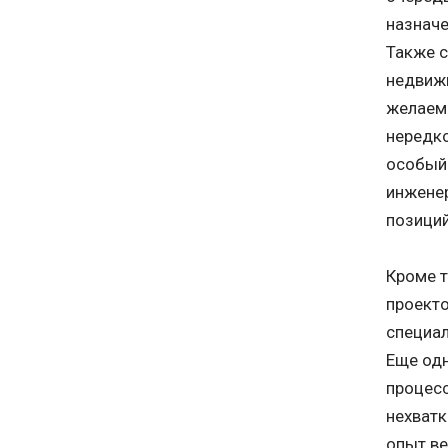
назначе
Также с
недвижи
желаемы
нередко
особый 
инженер
позиций
Кроме т
проекто
специал
Еще одн
процесс
нехватк
опыт ве