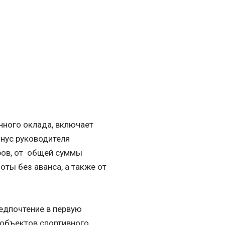
нного оклада, включает
онус руководителя
ров, от общей суммы
оты без аванса, а также от
едпочтение в первую
 объектов спортивного