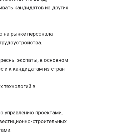
вать кандидатов из других
о на рынке персонала
трудоустройства.
ересны экспаты, в основном
с и к кандидатам из стран
х технологий в
по управлению проектами,
нвестиционно-строительных
тами.