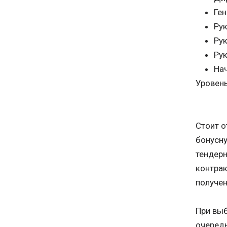
Ге
Ру
Ру
Ру
На
Уровень
Стоит о
бонусну
тендерн
контрак
получен
При выб
очередь