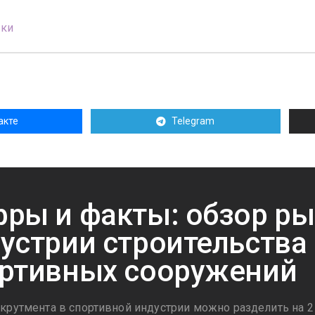
вки
акте
Telegram
ры и факты: обзор ры
устрии строительства
ртивных сооружений
крутмента в спортивной индустрии можно разделить на 2