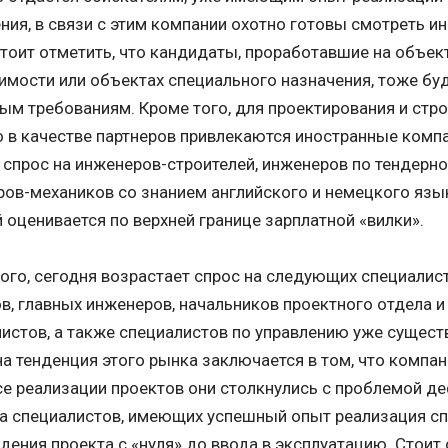
ния, в связи с этим компании охотно готовы смотреть и
тоит отметить, что кандидаты, проработавшие на объе
мости или объектах специального назначения, тоже бу
м требованиям. Кроме того, для проектирования и стро
 в качестве партнеров привлекаются иностранные комп
спрос на инженеров-строителей, инженеров по тендерно
ов-механиков со знанием английского и немецкого язы
 оценивается по верхней границе зарплатной «вилки».
ого, сегодня возрастает спрос на следующих специалис
в, главных инженеров, начальников проектного отдела и
истов, а также специалистов по управлению уже сущес
а тенденция этого рынка заключается в том, что компан
е реализации проектов они столкнулись с проблемой д
а специалистов, имеющих успешный опыт реализация с
дения проекта с «нуля» до ввода в эксплуатацию. Стоит 