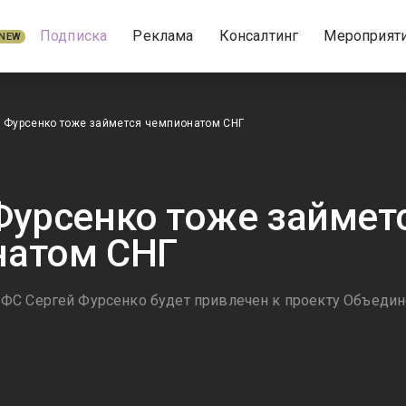
Подписка
Реклама
Консалтинг
Мероприят
NEW
 Фурсенко тоже займется чемпионатом СНГ
Фурсенко тоже займет
натом СНГ
С Сергей Фурсенко будет привлечен к проекту Объедин