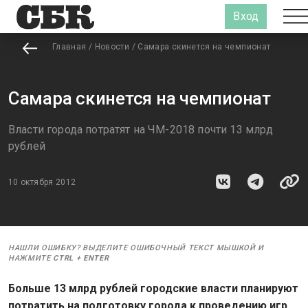
Вход
Главная
/
Новости
/
Самара скинется на чемпионат
Самара скинется на чемпионат
Власти города потратят на ЧМ-2018 почти 13 млрд
рублей
10 октября 2012
НАШЛИ ОШИБКУ? ВЫДЕЛИТЕ ОШИБОЧНЫЙ ТЕКСТ МЫШКОЙ И
НАЖМИТЕ
CTRL
+
ENTER
Больше 13 млрд рублей городские власти планируют
потратить на подготовку города к проведению игр