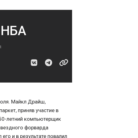
 НБА
я
поля. Майкл Драйш,
аркет, приняв участие в
 50-летний компьютерщик
 звездного форварда
его и в результате повалил