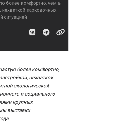
ую более комфортно, чем в
, нехваткой парковочных
й ситуацией
ачастую более комфортно,
застройкой, нехваткой
ятной экологической
ционного и социального
елями крупных
ммы выставки
года