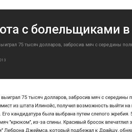
ота с болельщиками в
выиграл 75 тысяч долларов, забросив мяч с середины пол
013
 выиграл 75 тысяч долларов, забросив мяч с середины 
мист из штата Илинойс, получил возможность выйти на п
. Его кандидатура была выбрана путем слепого жребия.
мяч "крюком", из-за спины. Красивый бросок впечатлил
" Леброна Джеймса, который подбежал к Драйшу, обнял 