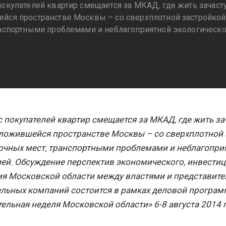
покупателей квартир смещается за МКАД, где жить зачаст
йся пространстве Москвы – со сверхплотной застройкой
анспортными проблемами и неблагоприятной экологическо
4
 покупателей квартир смещается за МКАД, где жить з
сложившейся пространстве Москвы – со сверхплотной 
очных мест, транспортными проблемами и неблагопри
ией. Обсуждение перспектив экономического, инвести
ия Московской области между властями и представит
ельных компаний состоится в рамках деловой програ
ельная неделя Московской области» 6-8 августа 2014 