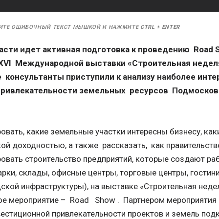
ИТЕ ОШИБОЧНЫЙ ТЕКСТ МЫШКОЙ И НАЖМИТЕ
CTRL
+
ENTER
асти идет активная подготовка к проведению Road 
 XVI Международной выставки «Строительная недел
 консультанты приступили к анализу наиболее инте
привлекательности земельных ресурсов Подмосков
овать, какие земельные участки интересны бизнесу, как
акой доходностью, а также рассказать, как правительст
ровать строительство предприятий, которые создают ра
арки, склады, офисные центры, торговые центры, гостин
дской инфраструктуры), на выставке «Строительная нед
ое мероприятие – Road Show . Партнером мероприятия
нвестиционной привлекательности проектов и земель под