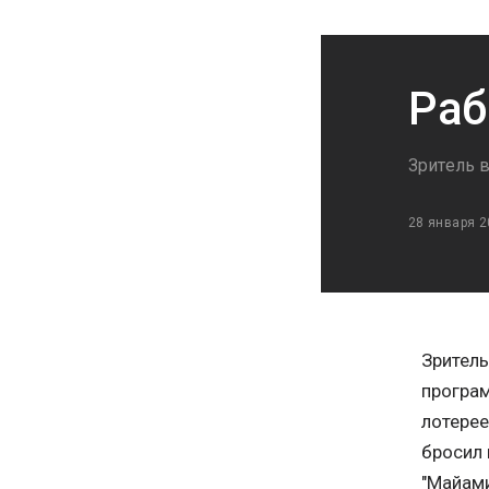
Раб
Зритель 
28 января 2
Зритель
програм
лотерее
бросил 
"Майами