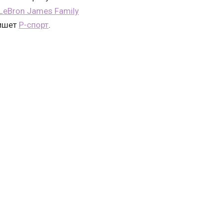
LeBron James Family
пишет
Р-спорт
.