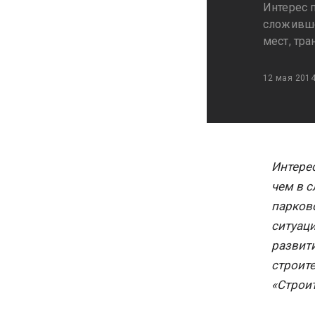
Интерес 
сложивше
мест, тр
12 мая 201
Интерес
чем в 
парков
ситуац
развит
строит
«Строит