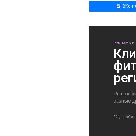
ВКонт
РЕКЛАМА И
Кли
фит
рег
Рынок фит
разные 
20 декабря