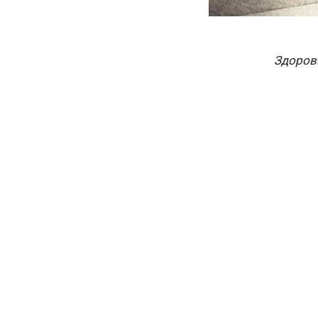
Здоров
держать
вопреки
сохраня
подход
расска
создан
Геогр
Мода из
заходят