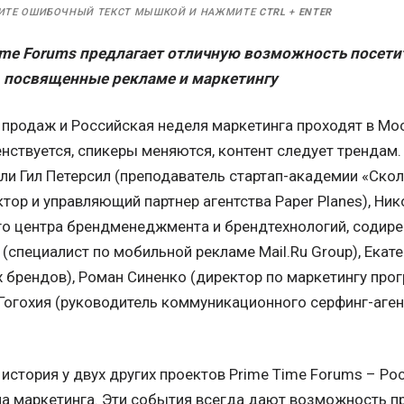
ИТЕ ОШИБОЧНЫЙ ТЕКСТ МЫШКОЙ И НАЖМИТЕ
CTRL
+
ENTER
ime Forums предлагает отличную возможность посети
, посвященные рекламе и маркетингу
 продаж и Российская неделя маркетинга проходят в Мос
ствуется, спикеры меняются, контент следует трендам.
и Гил Петерсил (преподаватель стартап-академии «Скол
тор и управляющий партнер агентства Paper Planes), Ник
о центра брендменеджмента и брендтехнологий, содирект
(специалист по мобильной рекламе Mail.Ru Group), Екате
 брендов), Роман Синенко (директор по маркетингу про
Гогохия (руководитель коммуникационного серфинг-аген
история у двух других проектов Prime Time Forums – Р
а маркетинга. Эти события всегда дают возможность пр