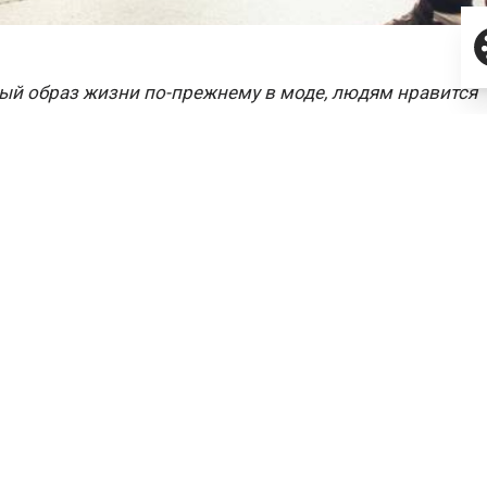
ый образ жизни по-прежнему в моде, людям нравится
 себя в форме. Так что рынок фитнес-услуг растет
 кризису и, по
прогнозам
NeoAnalytics, этот рост будет
ться. О борьбе за клиентов и разнице в маркетингвых
ах столичных и региональных клубов специально для С
зывает
Станислав Коробков
, СЕО платформы для
ия мобильных приложений фитнес-клубов
Mobifitness
.
афия и мотивация
менилась, но привычки россиян – нет. Люди покупают а
 туда несколько раз и забывают о нем. Конечно, они не