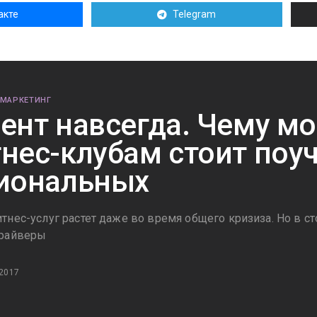
акте
Telegram
 МАРКЕТИНГ
ент навсегда. Чему м
нес-клубам стоит поуч
иональных
нес-услуг растет даже во время общего кризиза. Но в ст
драйверы
 2017