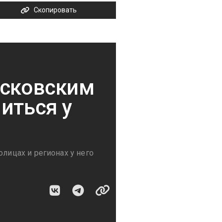
Скопировать
осковским
иться у
олицах и регионах у него