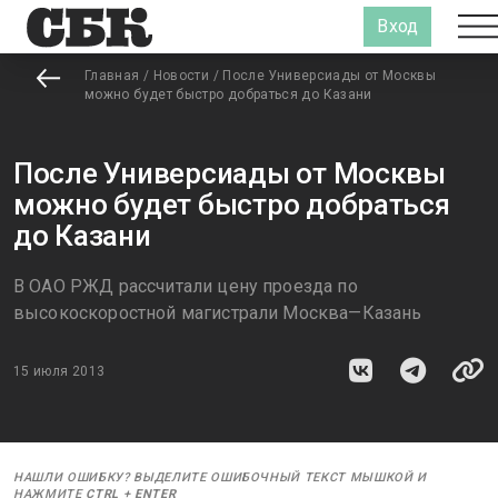
Вход
Главная
/
Новости
/
После Универсиады от Москвы
можно будет быстро добраться до Казани
После Универсиады от Москвы
можно будет быстро добраться
до Казани
В ОАО РЖД рассчитали цену проезда по
высокоскоростной магистрали Москва—Казань
15 июля 2013
НАШЛИ ОШИБКУ? ВЫДЕЛИТЕ ОШИБОЧНЫЙ ТЕКСТ МЫШКОЙ И
НАЖМИТЕ
CTRL
+
ENTER