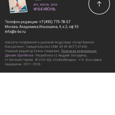
№2, ИЮНЬ 2026
№64 ИЮНЬ
Телефон редакции
:
+7 (495) 773-78-57
Москва, Академика Ильюшина, 4, к.2, оф.93
info@s-bc.ru
Новости спортивной и деловой индустрии «Спорт Бизнес
Консалтинг». Свидетельство СМИ ЭЛ № ФС77-47450.
Главный редактор Елена Савраева.
Правовая информация
.
Дизайн SportNoise
. Разработка v2:Андрей Загоруйко,
v1:Евгений Горяев. © ООО ИД «ГлобалМедиа». +16. Все права
защищены. 2011–2026.