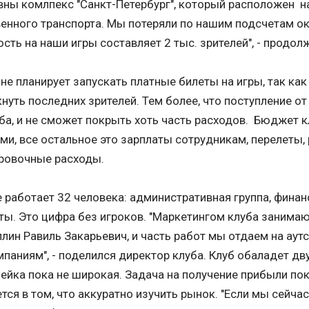
вны комлпекс "Санкт-Петербург", который расположен н
енного транспорта. Мы потеряли по нашим подсчетам о
ть на наши игры составляет 2 тыс. зрителей", - продол
не планирует запускать платные билеты на игры, так как
уть последних зрителей. Тем более, что поступление от
ба, и не сможет покрыть хоть часть расходов. Бюджет 
ми, все остальное это зарплаты сотрудникам, перелеты
ровочные расходы.
е работает 32 человека: административная группа, финанс
ы. Это цифра без игроков. "Маркетингом клуба занимаю
ллин Равиль Закарьевич, и часть работ мы отдаем на ау
паниям", - поделился директор клуба. Клуб обаладет дв
нейка пока не широкая. Задача на получение прибыли пок
тся в том, что аккуратно изучить рынок. "Если мы сейча