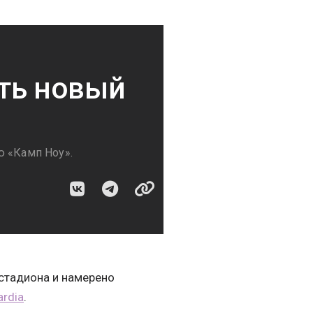
ить новый
ю «Камп Ноу».
стадиона и намерено
ardia
.