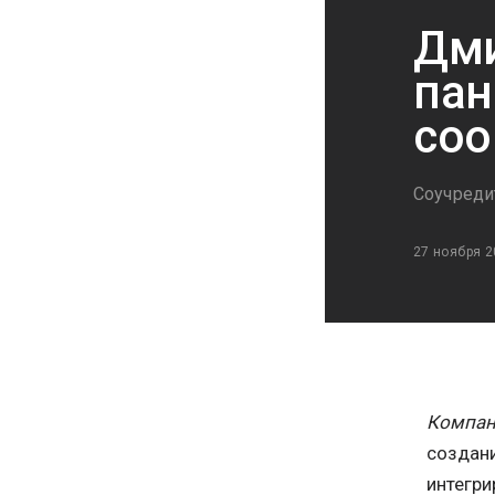
Дми
пан
соо
Соучреди
27 ноября 2
Компан
создани
интегри