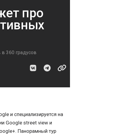
жет про
ртивных
 в 360 градусов
gle и специализируется на
 Google street view и
Google+. Панорамный тур