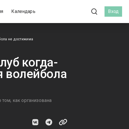
ия
Календарь
Вход
йбола не достижима
луб когда-
я волейбола
 том, как организована