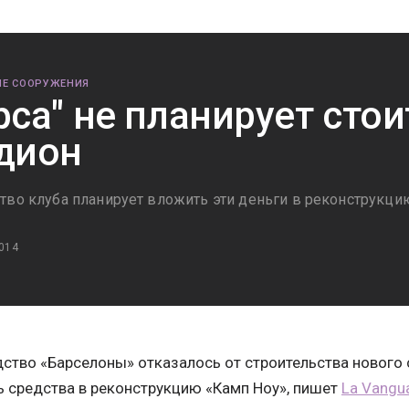
Е СООРУЖЕНИЯ
рса" не планирует сто
дион
тво клуба планирует вложить эти деньги в реконструкци
014
ство «Барселоны» отказалось от строительства нового 
 средства в реконструкцию «Камп Ноу», пишет
La Vangu