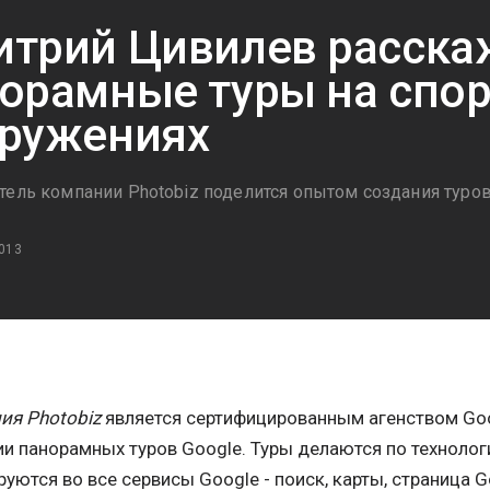
трий Цивилев расска
орамные туры на спо
ружениях
тель компании Photobiz поделится опытом создания туров
013
ия Photobiz
является сертифицированным агенством Goo
и панорамных туров Google. Туры делаются по технологии
руются во все сервисы Google - поиск, карты, страница 