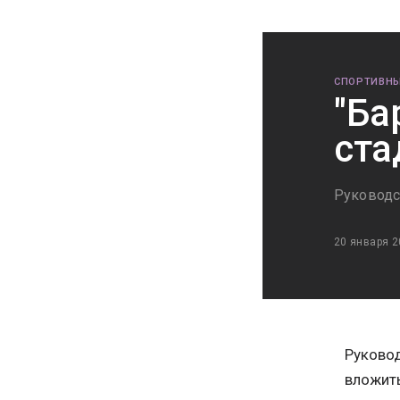
СПОРТИВНЫ
"Ба
ста
Руководс
20 января 2
Руковод
вложить