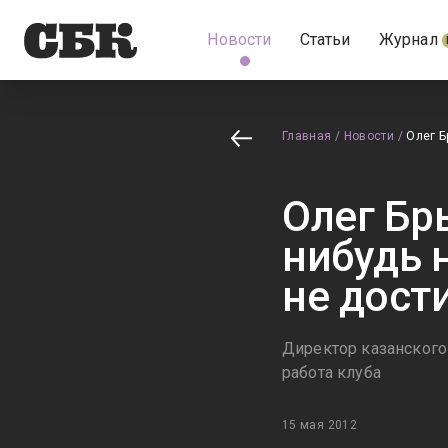
Новости
Статьи
Журнал
Главная
/
Новости
/
Олег Б
Олег Бр
нибудь 
не дос
Директор казанского 
работа клуба
15 мая 2012