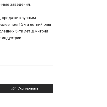
ичные заведения.
и, продажи крупным
более чем 15-ти летний опыт
следних 5-ти лет Дмитрий
т индустрии.
Скопировать