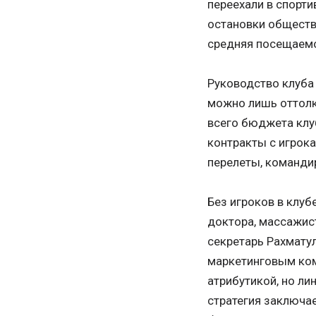
переехали в спорти
остановки обществ
средняя посещаемос
Руководство клуба 
можно лишь оттолкн
всего бюджета клу
контракты с игрока
перелеты, команди
Без игроков в клуб
доктора, массажист
секретарь Рахмату
маркетинговым ком
атрибутикой, но ли
стратегия заключае