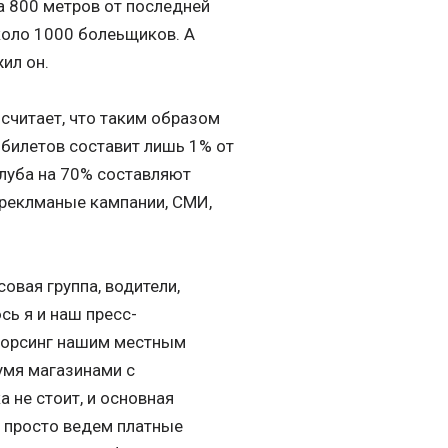
а 800 метров от последней
коло 1000 болеьщиков. А
жил он.
 считает, что таким образом
 билетов составит лишь 1% от
клуба на 70% составляют
, реклманые кампании, СМИ,
овая группа, водители,
сь я и наш пресс-
тсорсинг нашим местным
умя магазинами с
а не стоит, и основная
с просто ведем платные