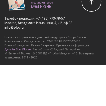
№2, ИЮНЬ 2026
№64 ИЮНЬ
Телефон редакции
:
+7 (495) 773-78-57
Москва, Академика Ильюшина, 4, к.2, оф.93
info@s-bc.ru
Новости спортивной и деловой индустрии «Спорт Бизнес
Консалтинг». Свидетельство СМИ ЭЛ № ФС77-47450.
Главный редактор Елена Савраева.
Правовая информация
.
Дизайн SportNoise
. Разработка v2:Андрей Загоруйко,
v1:Евгений Горяев. © ООО ИД «ГлобалМедиа». +16. Все права
защищены. 2011–2026.