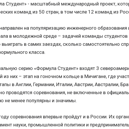
ла Студент» - масштабный международный проект, кото
еских команд из 50 стран, в том числе 12 команд из Рос
направлен на популяризацию инженерного образования 
ала в молодежной среде – задачей команды студентов я
 выиграть в самих заездах, сколько самостоятельно сп
формульного класса.
альную серию «Формула Студент» входят 3 североамери
 из них – этап на гоночном кольце в Мичигане, где учас
тапы в Англии, Германии, Италии, Австрии, Австралии, Бр
но проводятся соревнования, не включенные в официал
ю не менее популярны и значимы.
году соревнования впервые пройдут и в России. Их орга
мент науки, промышленной политики и предпринимател