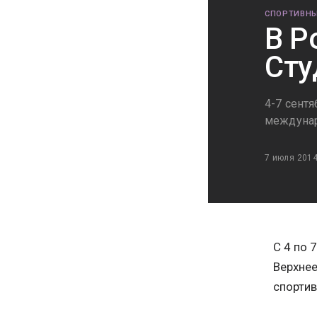
СПОРТИВНЫ
В Р
Сту
4-7 сент
междунар
7 июля 201
С 4 по 
Верхнее
спортив