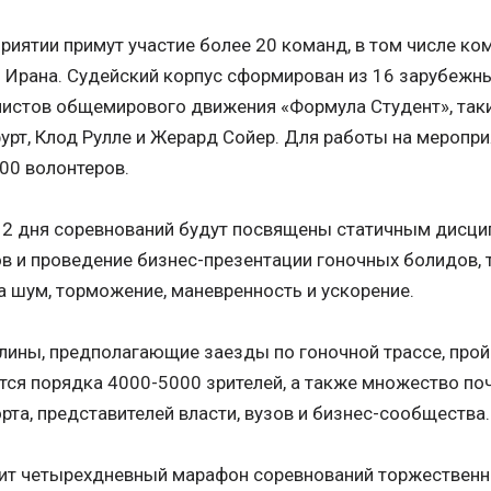
риятии примут участие более 20 команд, в том числе ко
 Ирана. Судейский корпус сформирован из 16 зарубежны
истов общемирового движения «Формула Студент», такие
рт, Клод Рулле и Жерард Сойер. Для работы на меропри
00 волонтеров.
2 дня соревнований будут посвящены статичным дисци
в и проведение бизнес-презентации гоночных болидов, 
а шум, торможение, маневренность и ускорение.
ины, предполагающие заезды по гоночной трассе, пройду
ся порядка 4000-5000 зрителей, а также множество поч
рта, представителей власти, вузов и бизнес-сообщества.
ит четырехдневный марафон соревнований торжественн