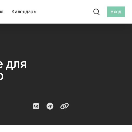
ия
Календарь
Вход
е для
р