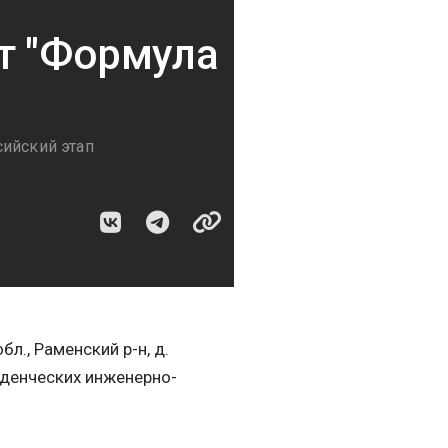
т "Формула
сийский этап
л., Раменский р-н, д.
уденческих инженерно-