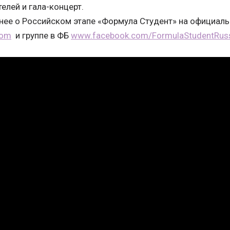
елей и гала-концерт.
ее о Российском этапе «Формула Студент» на официаль
com
и группе в ФБ
www.facebook.com/FormulaStudentRus