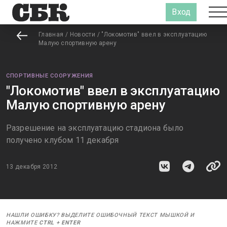
Вход
Главная
/
Новости
/
"Локомотив" ввел в эксплуатацию
Малую спортивную арену
СПОРТИВНЫЕ СООРУЖЕНИЯ
"Локомотив" ввел в эксплуатацию
Малую спортивную арену
Разрешение на эксплуатацию стадиона было
получено клубом 11 декабря
13 декабря 2012
НАШЛИ ОШИБКУ? ВЫДЕЛИТЕ ОШИБОЧНЫЙ ТЕКСТ МЫШКОЙ И
НАЖМИТЕ
CTRL
+
ENTER