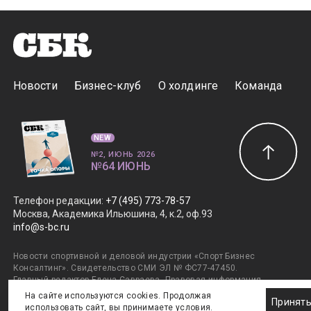
Новости
Бизнес-клуб
О холдинге
Команда
NEW
№2, ИЮНЬ 2026
№64 ИЮНЬ
Телефон редакции
:
+7 (495) 773-78-57
Москва, Академика Ильюшина, 4, к.2, оф.93
info@s-bc.ru
Новости спортивной и деловой индустрии «Спорт Бизнес
Консалтинг». Свидетельство СМИ ЭЛ № ФС77-47450.
Главный редактор Елена Савраева.
Правовая информация
.
Дизайн SportNoise
. Разработка v2:Андрей Загоруйко,
На сайте используются cookies. Продолжая
Принят
v1:Евгений Горяев. © ООО ИД «ГлобалМедиа». +16. Все права
использовать сайт, вы принимаете
условия
.