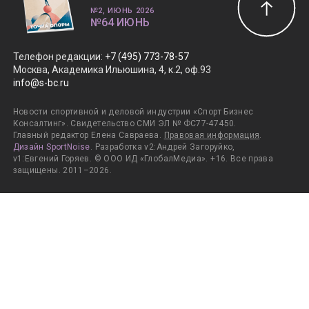
№2, ИЮНЬ 2026
№64 ИЮНЬ
Телефон редакции
:
+7 (495) 773-78-57
Москва, Академика Ильюшина, 4, к.2, оф.93
info@s-bc.ru
Новости спортивной и деловой индустрии «Спорт Бизнес
Консалтинг». Свидетельство СМИ ЭЛ № ФС77-47450.
Главный редактор Елена Савраева.
Правовая информация
.
Дизайн SportNoise
. Разработка v2:Андрей Загоруйко,
v1:Евгений Горяев. © ООО ИД «ГлобалМедиа». +16. Все права
защищены. 2011–2026.