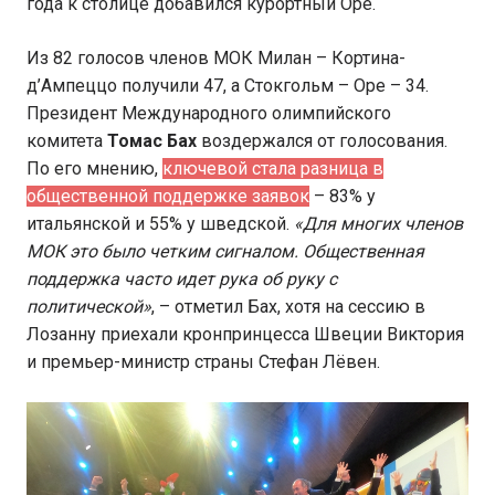
года к столице добавился курортный Оре.
Из 82 голосов членов МОК Милан – Кортина-
д’Ампеццо получили 47, а Стокгольм – Оре – 34.
Президент Международного олимпийского
комитета
Томас Бах
воздержался от голосования.
По его мнению,
ключевой стала разница в
общественной поддержке заявок
– 83% у
итальянской и 55% у шведской.
«Для многих членов
МОК это было четким сигналом. Общественная
поддержка часто идет рука об руку с
политической»
, – отметил Бах, хотя на сессию в
Лозанну приехали кронпринцесса Швеции Виктория
и премьер-министр страны Стефан Лёвен.