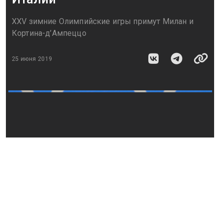
XXV зимние Олимпийские игры примут Милан и
Кортина-д’Ампеццо
25 июня 2019