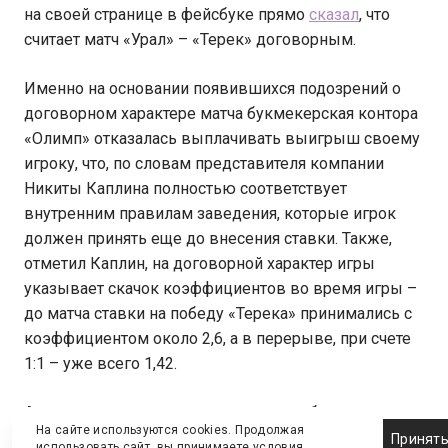
на своей странице в фейсбуке прямо
сказал
, что
считает матч «Урал» – «Терек» договорным.
Именно на основании появившихся подозрений о
договорном характере матча букмекерская контора
«Олимп» отказалась выплачивать выигрыш своему
игроку, что, по словам представителя компании
Никиты Каплина полностью соответствует
внутренним правилам заведения, которые игрок
должен принять еще до внесения ставки. Также,
отметил Каплин, на договорной характер игры
указывает скачок коэффициентов во время игры –
до матча ставки на победу «Терека» принимались с
коэффициентом около 2,6, а в перерыве, при счете
1:1 – уже всего 1,42.
Адвокаты игрока называли позицию букмекеров
На сайте используются cookies. Продолжая
несостоятельной, так комиссия, собранная
Принят
использовать сайт, вы принимаете
условия
.