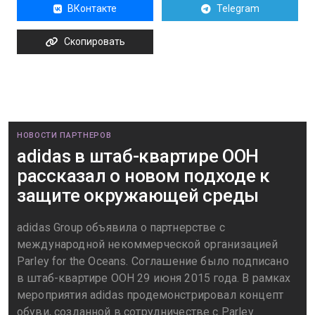
ВКонтакте
Telegram
Скопировать
НОВОСТИ ПАРТНЕРОВ
adidas в штаб-квартире ООН
рассказал о новом подходе к
защите окружающей среды
adidas Group объявила о партнерстве с
международной некоммерческой организацией
Parley for the Oceans. Соглашение было подписано
в штаб-квартире ООН 29 июня 2015 года. В рамках
мероприятия adidas продемонстрировал концепт
обуви, созданной в сотрудничестве с Parley