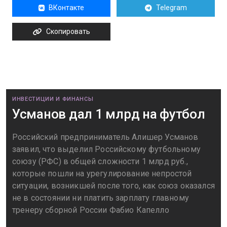
ВКонтакте
Telegram
Скопировать
ИНВЕСТИЦИИ И ФИНАНСЫ
Усманов дал 1 млрд на футбол
Российский предприниматель Алишер Усманов
заявил, что выделил Российскому футбольному
союзу (РФС) в общей сложности 1 млрд руб.,
которые пошли на урегулирование непростой
ситуации, возникшей после того, как союз оказался
не в состоянии ни платить зарплату главному
тренеру сборной России Фабио Капелло