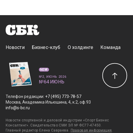
Новости
Бизнес-клуб
О холдинге
Команда
NEW
№2, ИЮНЬ 2026
№64 ИЮНЬ
Телефон редакции
:
+7 (495) 773-78-57
Москва, Академика Ильюшина, 4, к.2, оф.93
info@s-bc.ru
Новости спортивной и деловой индустрии «Спорт Бизнес
Консалтинг». Свидетельство СМИ ЭЛ № ФС77-47450.
Главный редактор Елена Савраева.
Правовая информация
.