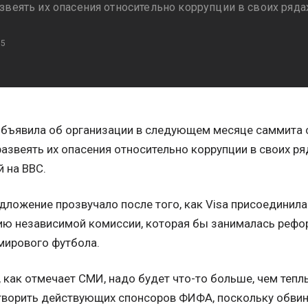
звеять их опасения относительно коррупции в своих ряда
15
бъявила об организации в следующем месяце саммита с
азвеять их опасения относительно коррупции в своих ря
 на ВВС.
дложение прозвучало после того, как Visa присоединила
ию независимой комиссии, которая бы занималась реф
мирового футбола.
 как отмечает СМИ, надо будет что-то больше, чем тепл
ворить действующих спонсоров ФИФА, поскольку обвин