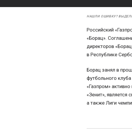
НАШЛИ ОШИБКУ? ВЫДЕЛ
Российский «Газпр
«Борац». Соглашени
директоров «Борац
в Республике Сербс
Борац занял в прош
футбольного клуба
«Газпром» активно 
«Зенит», является
а также Лиги чемпи