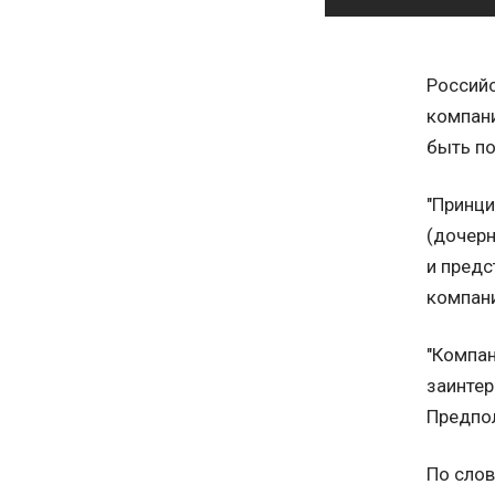
Российс
компани
быть п
"Принци
(дочерн
и предс
компани
"Компан
заинтер
Предпол
По слов