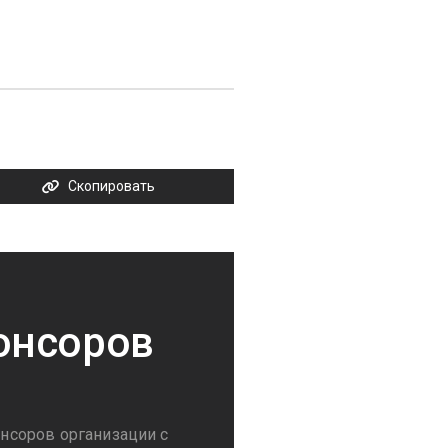
Скопировать
онсоров
нсоров организации с