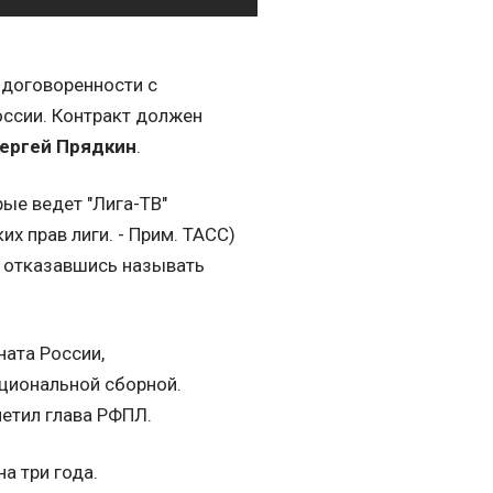
 договоренности с
оссии. Контракт должен
ергей Прядкин
.
ые ведет "Лига-ТВ"
х прав лиги. - Прим. ТАСС)
, отказавшись называть
ата России,
национальной сборной.
метил глава РФПЛ.
а три года.