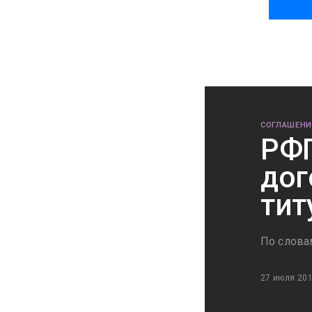
СОГЛАШЕНИ
РФП
дог
тит
По словам
27 июля 20