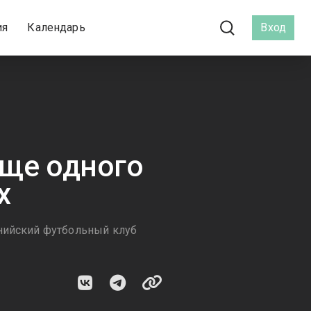
ия
Календарь
Вход
еще одного
х
снийский футбольный клуб