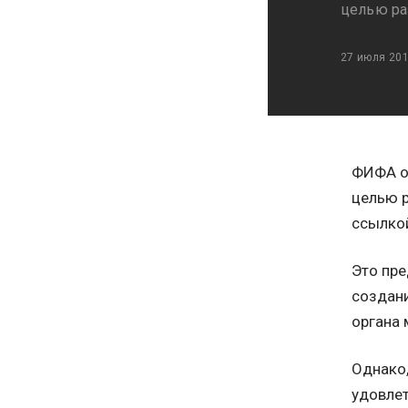
целью ра
27 июля 20
ФИФА о
целью р
ссылкой
Это пре
создан
органа 
Однако,
удовлет