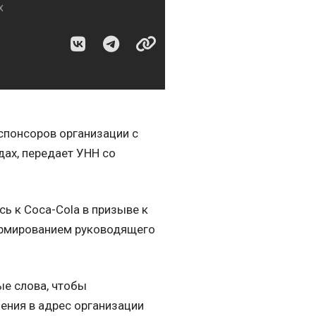
х
понсоров организации с
дах, передает УНН со
сь к Coca-Cola в призыве к
ормированием руководящего
ые слова, чтобы
ения в адрес организации