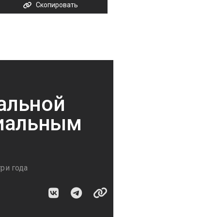
Скопировать
альной
циальным
три года