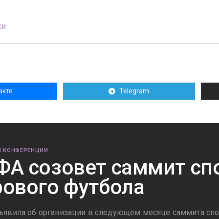
ки
акте
Telegram
И КОНФЕРЕНЦИИ
А созовет саммит сп
ового футбола
явила об организации в следующем месяце саммита спо