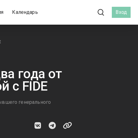
ия
Календарь
Вход
E
ва года от
й с FIDE
ывшего генерального