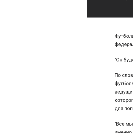
Футболи
федерал
"Он буд
По слов
футбола
ведущим
которог
для поп
"Все мы
именно 