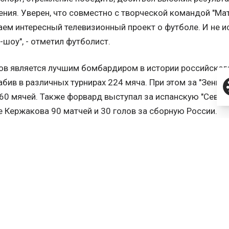
ния. Уверен, что совместно с творческой командой "Ма
ем интересный телевизионный проект о футболе. И не ис
-шоу", - отметил футболист.
в является лучшим бомбардиром в истории российског
забив в различных турнирах 224 мяча. При этом за "Зенит"
60 мячей. Также форвард выступал за испанскую "Севил
е Кержакова 90 матчей и 30 голов за сборную России.
т 32-летнего игрока с "Зенитом" рассчитан до 30 июня 2
 и маркетинг