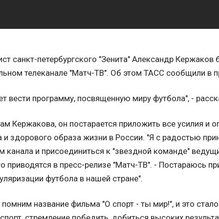
ст санкт-петербургского "Зенита" Александр Кержаков 
ьном телеканале "Матч-ТВ". Об этом ТАСС сообщили в п
ет вести программу, посвященную миру футбола", - расск
ам Кержакова, он постарается приложить все усилия и 
 и здорового образа жизни в России. "Я с радостью при
 канала и присоединиться к "звездной команде" ведущих
о приводятся в пресс-релизе "Матч-ТВ". - Постараюсь пр
уляризации футбола в нашей стране".
 помним название фильма "О спорт - ты мир!", и это стал
спорт, стремление победить, добиться высоких результ