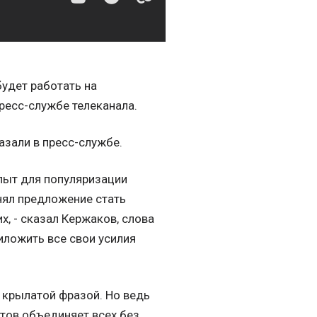
будет работать на
ресс-службе телеканала.
азали в пресс-службе.
опыт для популяризации
нял предложение стать
, - сказал Кержаков, слова
иложить все свои усилия
о крылатой фразой. Но ведь
атов объединяет всех без