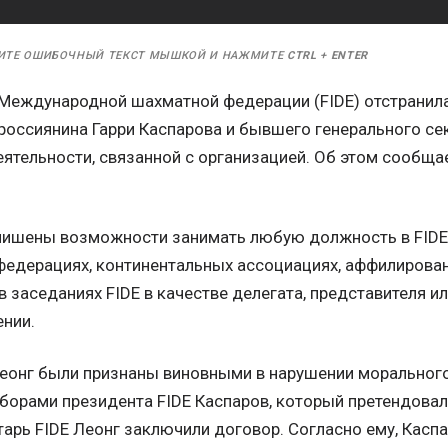
ИТЕ ОШИБОЧНЫЙ ТЕКСТ МЫШКОЙ И НАЖМИТЕ
CTRL
+
ENTER
 Международной шахматной федерации (FIDE) отстранила
россиянина Гарри Каспарова и бывшего генерального с
еятельности, связанной с организацией. Об этом сообща
 лишены возможности занимать любую должность в FIDE,
федерациях, континентальных ассоциациях, аффилирован
 заседаниях FIDE в качестве делегата, представителя или
ении.
Леонг были признаны виновными в нарушении морального
орами президента FIDE Каспаров, который претендовал н
арь FIDE Леонг заключили договор. Согласно ему, Касп