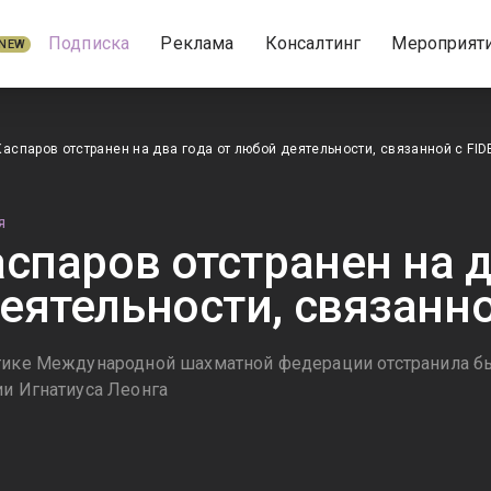
Подписка
Реклама
Консалтинг
Мероприят
NEW
Каспаров отстранен на два года от любой деятельности, связанной с FID
Я
аспаров отстранен на д
еятельности, связанно
этике Международной шахматной федерации отстранила б
ии Игнатиуса Леонга