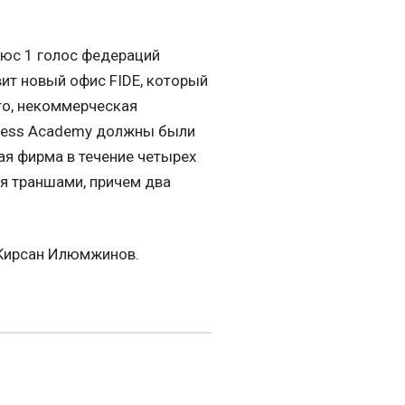
люс 1 голос федераций
вит новый офис FIDE, который
го, некоммерческая
 Chess Academy должны были
ая фирма в течение четырех
я траншами, причем два
н Кирсан Илюмжинов.