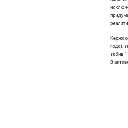
исключе
придума
реалити
Кержако
года), 
забив 1
В актив
Контрак
ТЕМЫ
Реклама