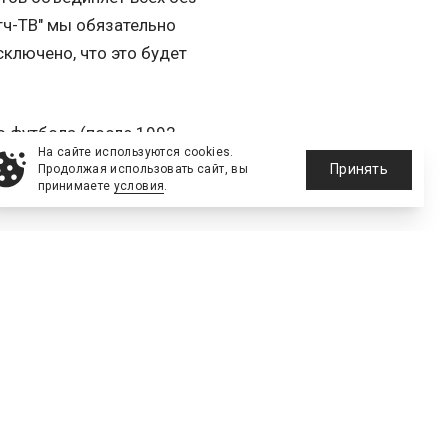
тч-ТВ" мы обязательно
ключено, что это будет
о футбола (после 1992
На сайте используются cookies.
 он провел 368 матчей,
Принять
Продолжая использовать сайт, вы
ью" и московское "Динамо".
принимаете
условия
.
016 года.