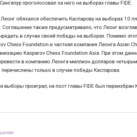
 Сингапур проголосовал за него на выборах главы FIDE.
 Леонг обязался обеспечить Каспарову на выборах 10 п
. Соглашение также предусматривало, что Леонг возгла
чредить в случае своей победы на выборах. Помимо это
rov Chess Foundation и частная компания Леонга Asian
низацию Kasparov Chess Foundation Asia. При этом данн
еревести в компанию Леонга миллион долларов четырьм
 перечислены только в случае победы Каспарова.
ти выборы проиграл, на пост главы FIDE был переизбра
шения