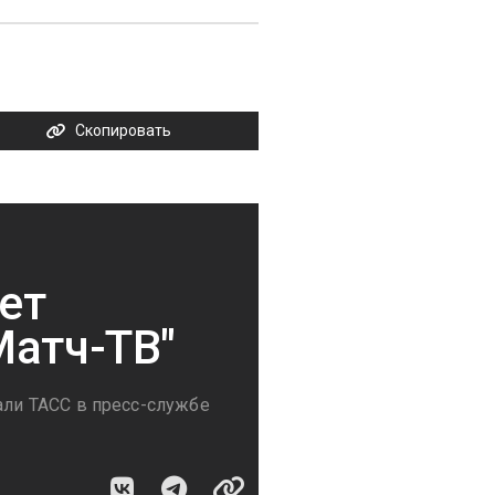
Скопировать
ет
Матч-ТВ"
али ТАСС в пресс-службе