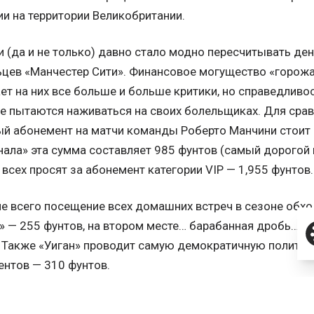
и на территории Великобритании.
и (да и не только) давно стало модно пересчитывать ден
ьцев «Манчестер Сити». Финансовое могущество «горож
ет на них все больше и больше критики, но справедливос
е пытаются наживаться на своих болельщиках. Для сра
й абонемент на матчи команды Роберто Манчини стоит 2
нала» эта сумма составляет 985 фунтов (самый дорогой
всех просят за абонемент категории VIP — 1,955 фунтов.
 всего посещение всех домашних встреч в сезоне обх
» — 255 фунтов, на втором месте… барабанная дробь… о
 Также «Уиган» проводит самую демократичную политику
нтов — 310 фунтов.
Самый
Самый
Самый
Самый