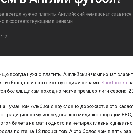
ще всегда нужно платить. Английский чемпионат славитс
 но и соответствующими ценами
2012
ище всегда нужно платить. Английский чемпионат слави
 футбола, но и соответствующими ценами.
Sportbox.ru
ра
ся болельщикам поход на матчи премьер-лиги сезона-2
на Туманном Альбионе неуклонно дорожает, и это касает
но традиционному исследованию медиакорпорации ВВС,
ого» билета на матч одного из четырех главных дивизио
росла почти на 12 процентов. А это более чем в пять ра