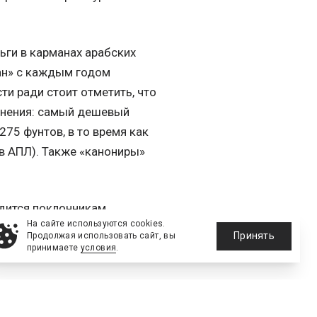
ьги в карманах арабских
ан» с каждым годом
ти ради стоит отметить, что
внения: самый дешевый
75 фунтов, в то время как
 в АПЛ). Также «канониры»
одится поклонникам
На сайте используются cookies.
пять же «Ман Сити» — 275
Принять
Продолжая использовать сайт, вы
 в области VIP-
принимаете
условия
.