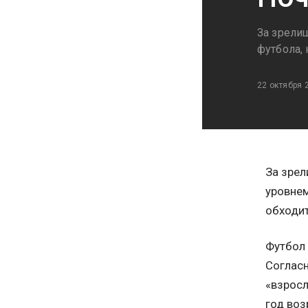
За зрели
футбола,
22 октября 
За зрел
уровнем
обходит
Футбол 
Соглас
«взросл
год воз