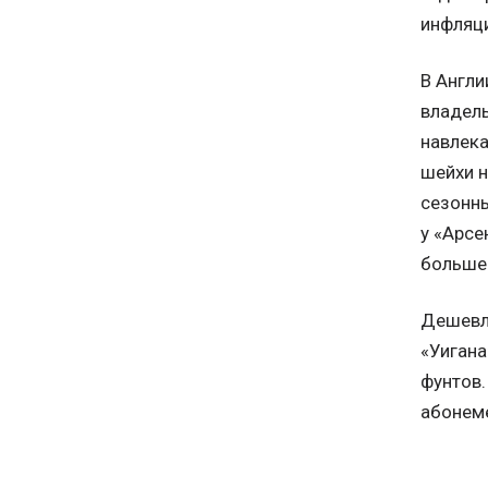
инфляци
В Англи
владел
навлека
шейхи н
сезонны
у «Арсе
больше 
Дешевле
«Уигана
фунтов.
абонеме