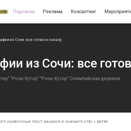
Подписка
Реклама
Консалтинг
Мероприят
NEW
афии из Сочи: все готово к началу
фии из Сочи: все готов
утор" "Роза-Хутор" "Роза-Хутор" Олимпийская деревня
ИТЕ ОШИБОЧНЫЙ ТЕКСТ МЫШКОЙ И НАЖМИТЕ
CTRL
+
ENTER