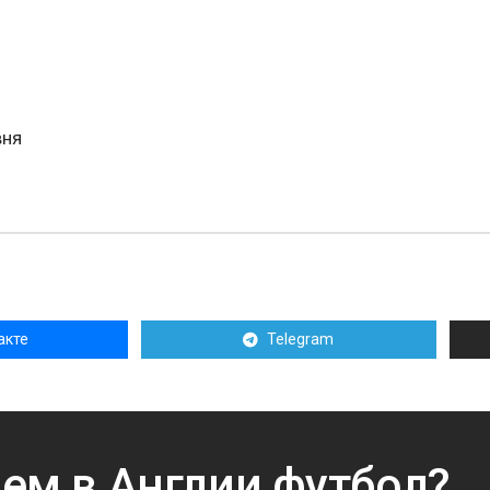
вня
акте
Telegram
ем в Англии футбол?