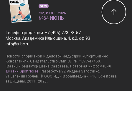
NEW
№2, ИЮНЬ 2026
№64 ИЮНЬ
Телефон редакции
:
+7 (495) 773-78-57
Москва, Академика Ильюшина, 4, к.2, оф.93
info@s-bc.ru
Новости спортивной и деловой индустрии «Спорт Бизнес
Консалтинг». Свидетельство СМИ ЭЛ № ФС77-47450.
Главный редактор Елена Савраева.
Правовая информация
.
Дизайн SportNoise
. Разработка v2:Андрей Загоруйко,
v1:Евгений Горяев. © ООО ИД «ГлобалМедиа». +16. Все права
защищены. 2011–2026.