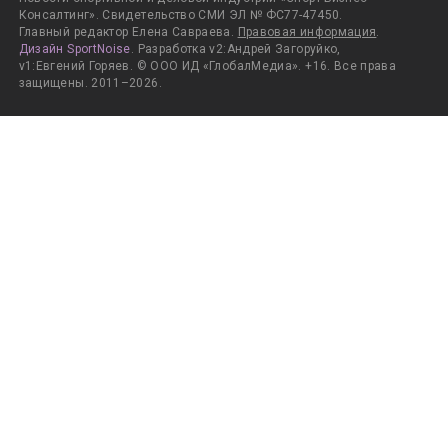
Консалтинг». Свидетельство СМИ ЭЛ № ФС77-47450.
Главный редактор Елена Савраева.
Правовая информация
.
Дизайн SportNoise
. Разработка v2:Андрей Загоруйко,
v1:Евгений Горяев. © ООО ИД «ГлобалМедиа». +16. Все права
защищены. 2011–2026.