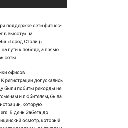
 при поддержке сети фитнес-
г в высоту» на
ба «Город Столиц».
на пути к победе, а прямо
высоты.
ники офисов
 К регистрации допускались
оду были побиты рекорды не
тсменам и любителям, была
гистрации, которую
rs. В день Забега до
дицинский осмотр, который