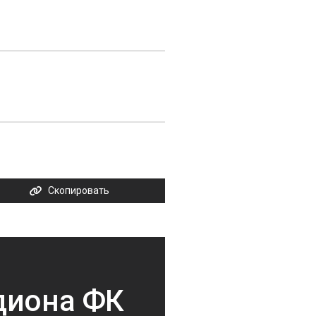
Скопировать
диона ФК