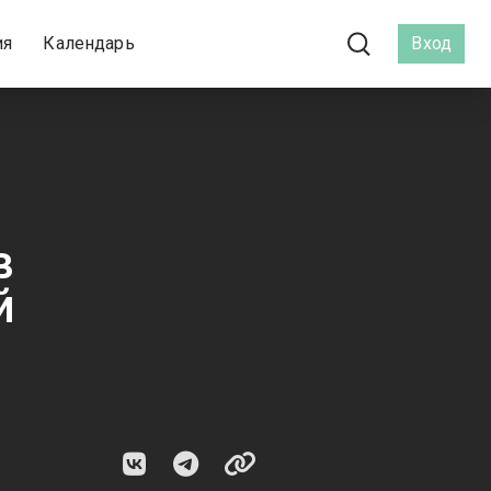
ия
Календарь
Вход
в
й