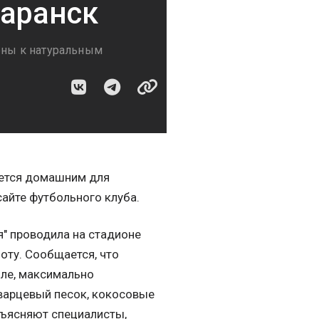
Саранск
ны к натуральным
яется домашним для
сайте футбольного клуба.
" проводила на стадионе
боту. Сообщается, что
ле, максимально
кварцевый песок, кокосовые
бъясняют специалисты,