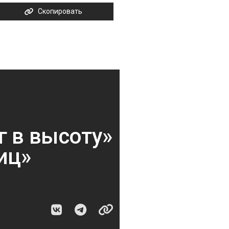
Скопировать
г в высоту»
иц»