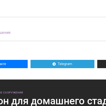
шения
акте
Telegram
Е СООРУЖЕНИЯ
он для домашнего ста