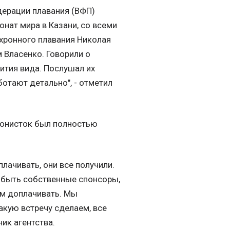
дерации плавания (ВФП)
нат мира в Казани, со всеми
хронного плавания Николая
 Власенко. Говорили о
вития вида. Послушал их
отают детально", - отметил
ронисток был полностью
лачивать, они все получили.
ы быть собственные спонсоры,
ам доплачивать. Мы
акую встречу сделаем, все
ик агентства.