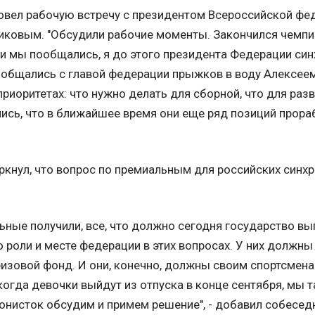
ровел рабочую встречу с президентом Всероссийской фе
ковым. "Обсудили рабочие моменты. Закончился чемпио
и мы пообщались, я до этого президента Федерации син
 общались с главой федерации прыжков в воду Алексеем
 приоритетах: что нужно делать для сборной, что для раз
ись, что в ближайшее время они еще ряд позиций прораб
ркнул, что вопрос по премиальным для российских синх
ные получили, все, что должно сегодня государство вып
о роли и месте федерации в этих вопросах. У них должн
призовой фонд. И они, конечно, должны своим спортсмен
когда девочки выйдут из отпуска в конце сентября, мы т
онисток обсудим и примем решение", - добавил собеседн