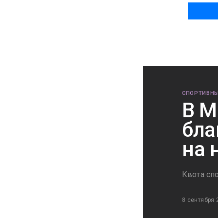
СПОРТИВНЫ
В М
бла
на 
Квота сп
8 сентября 