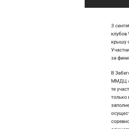
3 сентя
клубов 
крышу о
Участни
за фини
В Забег
ММДЦ «М
те учас
только 
заполне
осущест
соревно