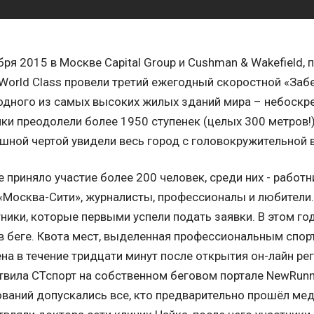
бря 2015 в Москве Capital Group и Cushman & Wakefield,
World Class провели третий ежегодный скоростной «Забе
дного из самых высоких жилых зданий мира – небоскре
ки преодолели более 1950 ступенек (целых 300 метров!) 
шной чертой увидели весь город с головокружительной 
е приняло участие более 200 человек, среди них - работ
осква-Сити», журналисты, профессионалы и любители.
тники, которые первыми успели подать заявки. В этом г
в беге. Квота мест, выделенная профессиональным спор
на в течение тридцати минут после открытия он-лайн ре
вила СТспорт на собственном беговом портале NewRunne
ваний допускались все, кто предварительно прошёл ме