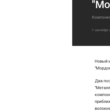
"Мо
Компонен
7 сентября 
Новый и
"Мордов
Два пос
"Металл
компон
приближ
волокна