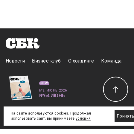
Новости
Бизнес-клуб
О холдинге
Команда
NEW
№2, ИЮНЬ 2026
№64 ИЮНЬ
Телефон редакции
:
+7 (495) 773-78-57
На сайте используются cookies. Продолжая
Принят
Москва, Академика Ильюшина, 4, к.2, оф.93
использовать сайт, вы принимаете
условия
.
info@s-bc.ru