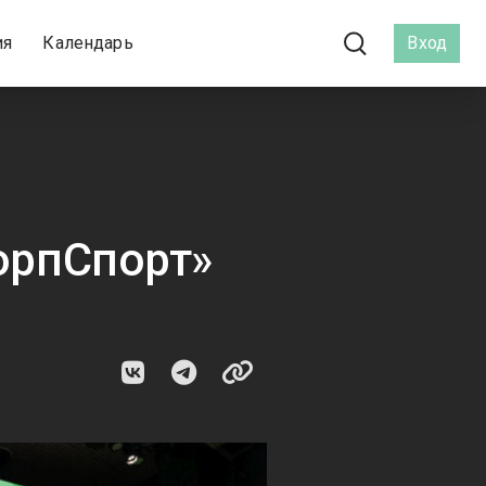
ия
Календарь
Вход
КорпСпорт»