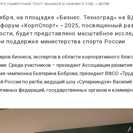
ИТЕ ОШИБОЧНЫЙ ТЕКСТ МЫШКОЙ И НАЖМИТЕ
CTRL
+
ENTER
тября, на площадке «Бизнес. Техноград» на 
 форум «КорпСпорт» –2025, посвященный ра
ности, будет представлено масштабное иссле
и поддержке министерства спорта России.
ров бизнеса, экспертов в области корпоративного благ
рии. Среди участников – президент Ассоциации развития
кая чемпионка Екатерина Боброва, президент ВФСО «Труд
й России по регби, ведущий шоу «Суперниндзя» Василий 
ртивных федераций, государственных органов и коммерч