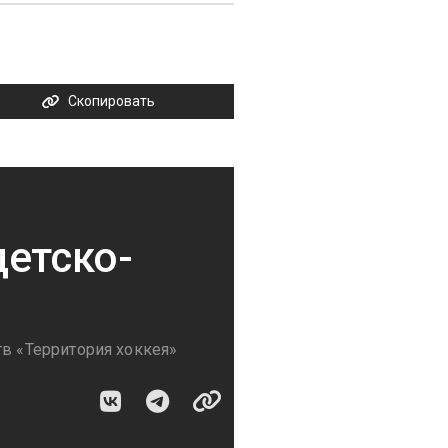
Скопировать
детско-
й
тв «Территория хоккея»