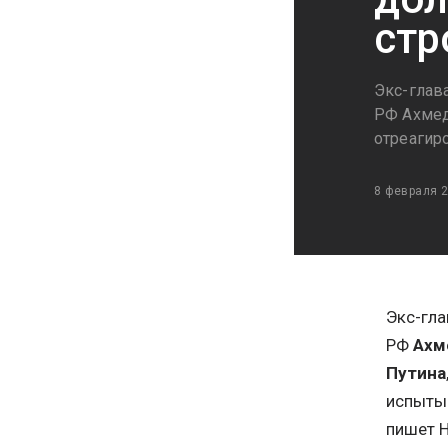
стр
Экс-глав
РФ Ахмед
отреагир
8 февраля 
Экс-гла
РФ
Ахм
Путина
испытыв
пишет Н