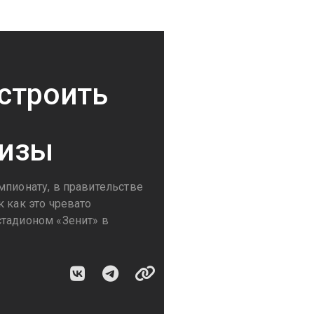
строить
тизы
мпионату, в правительстве
 как это чревато
стадионом «Зенит» в