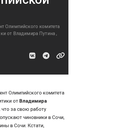
нт Олимпийского комитета
и от Владимира Путина ,
дент Олимпийского комитета
итики от
Владимира
 что за свою работу
опускают чиновники в Сочи,
ины в Сочи. Кстати,