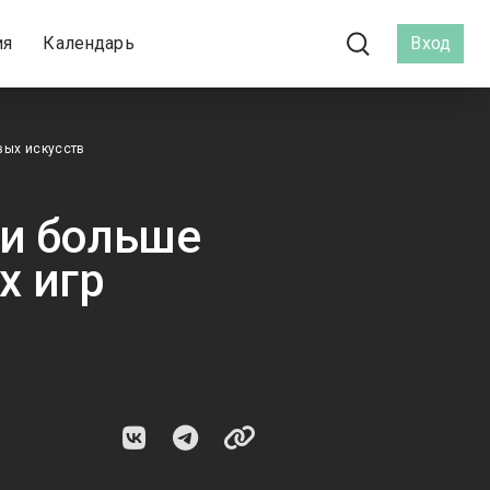
ия
Календарь
Вход
вых искусств
ли больше
х игр