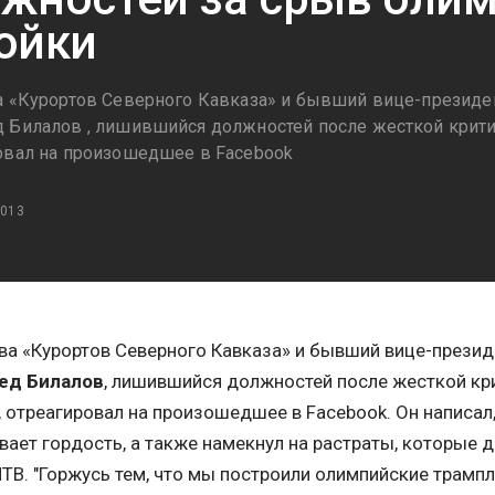
ойки
а «Курортов Северного Кавказа» и бывший вице-президе
 Билалов , лишившийся должностей после жесткой критик
овал на произошедшее в Facebook
2013
ва «Курортов Северного Кавказа» и бывший вице-прези
ед Билалов
, лишившийся должностей после жесткой кр
, отреагировал на произошедшее в Facebook. Он написал,
ает гордость, а также намекнул на растраты, которые д
ТВ. "Горжусь тем, что мы построили олимпийские трампл