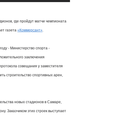
дионов, где пройдут матчи чемпионата
ает газета
«Коммерсант»
.
году - Министерство спорта -
оложительного заключения
 протокола совещания у заместителя
рить строительство спортивных арен,
тельства новых стадионов в Самаре,
ну. Заказчиком этих строек выступает