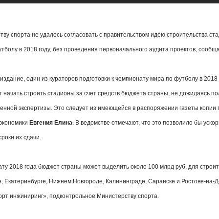
тву спорта не удалось согласовать с правительством идею строительства ста
тболу в 2018 году, без проведения первоначального аудита проектов, сообщ
издание, один из кураторов подготовки к чемпионату мира по футболу в 2018 
т начать строить стадионы за счет средств бюджета страны, не дожидаясь п
венной экспертизы. Это следует из имеющейся в распоряжении газеты копии
экономики
Евгения Елина
. В ведомстве отмечают, что это позволило бы уско
сроки их сдачи.
ату 2018 года бюджет страны может выделить около 100 млрд руб. для строи
, Екатеринбурге, Нижнем Новгороде, Калининграде, Саранске и Ростове-на-До
рт инжиниринг», подконтрольное Министерству спорта.