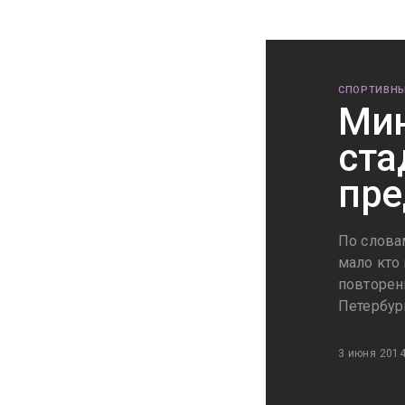
СПОРТИВНЫ
Мин
ста
пре
По слова
мало кто
повторен
Петербур
3 июня 201