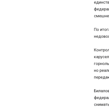
единств
федерац
смешнее
По итог
недовол
Контрол
карусел
горнолы
но реал
переда
Билалов
федерал
снимать