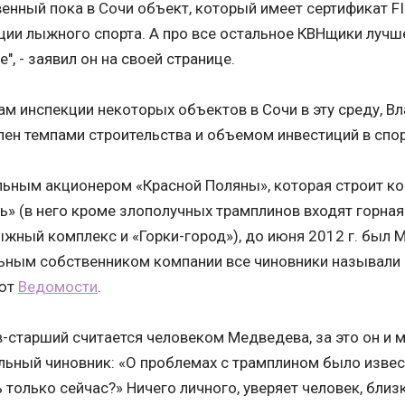
енный пока в Сочи объект, который имеет сертификат 
ии лыжного спорта. А про все остальное КВНщики лучш
", - заявил он на своей странице.
ам инспекции некоторых объектов в Сочи в эту среду, В
ен темпами строительства и объемом инвестиций в спо
ьным акционером «Красной Поляны», которая строит ко
ь» (в него кроме злополучных трамплинов входят горна
жный комплекс и «Горки-город»), до июня 2012 г. был 
ьным собственником компании все чиновники называли 
ют
Ведомости
.
-старший считается человеком Медведева, за это он и м
ьный чиновник: «О проблемах с трамплином было извес
 только сейчас?» Ничего личного, уверяет человек, близ