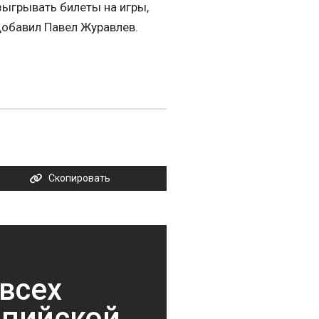
зыгрывать билеты на игры,
 добавил Павел Журавлев.
Скопировать
всех
мпийской