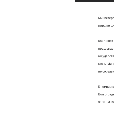
Министерс
мира по фу
Как пишет 
предлагае
государст
главы Мин
не сорвав 
К чемпион
Волгограде
ФГУП «Спо