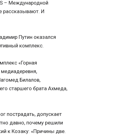
FIS – Международной
е рассказывают. И
ладимир Путин оказался
ртивный комплекс.
мплекс «Горная
я медиадеревня,
Магомед Билалов,
его старшего брата Ахмеда,
ог пострадать, допускает
тно давно, почему решили
кий к Козаку: «Причины две.