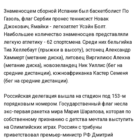
Знаменосцем сборной Испании был баскетболист По
Газоль, флаг Сербии пронес теннисист Новак
Джокович, Ямайки - легкоатлет Усэйн Болт.
Наибольшее количество знаменосцев представляли
легкую атлетику - 62 спортсмена. Среди них бельгийка
Тиа Хеллебаут (прыжки в высоту), эстонец Александр
Хаммерт (метание диска), литовец Виргилиюс Алекна
(метание диска), новозеландец Ник Уиллис (бег на
средние дистанции), южноафриканка Кастер Семеня
(бег на средние дистанции).
Российская делегация вышла на стадион под 153-м
порядковым номером. Государственный флаг несла
экс-первая ракетка мира Мария Шарапова, которая по
собственному признанию с детства мечтала выступить
на Олимпийских играх. Россиян с трибуны
приветствовал премьер-министр РФ Дмитрий