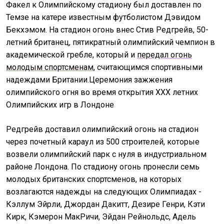
Факел к Олимпийскому стадиону был доставлен по
Темзе на катере известным футболистом Дэвидом
Бекхэмом. На стадион огонь внес Стив Редгрейв, 50-
летний британец, пятикратный олимпийский чемпион в
академической гребле, который и
передал огонь
молодым спортсменам
, считающимся спортивными
надеждами Британии.Церемония зажжения
олимпийского огня во время открытия ХХХ летних
Олимпийских игр в Лондоне
Редгрейв доставил олимпийский огонь на стадион
через почетный караул из 500 строителей, которые
возвели олимпийский парк с нуля в индустриальном
районе Лондона. По стадиону огонь пронесли семь
молодых британских спортсменов, на которых
возлагаются надежды на следующих Олимпиадах -
Кэллум Эйрли, Джордан Дакитт, Дезире Генри, Кэти
Кирк, Кэмерон МакРичи, Эйдан Рейнольдс, Адель