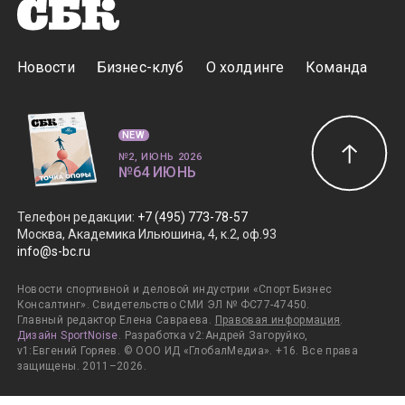
Новости
Бизнес-клуб
О холдинге
Команда
NEW
№2, ИЮНЬ 2026
№64 ИЮНЬ
Телефон редакции
:
+7 (495) 773-78-57
Москва, Академика Ильюшина, 4, к.2, оф.93
info@s-bc.ru
Новости спортивной и деловой индустрии «Спорт Бизнес
Консалтинг». Свидетельство СМИ ЭЛ № ФС77-47450.
Главный редактор Елена Савраева.
Правовая информация
.
Дизайн SportNoise
. Разработка v2:Андрей Загоруйко,
v1:Евгений Горяев. © ООО ИД «ГлобалМедиа». +16. Все права
защищены. 2011–2026.