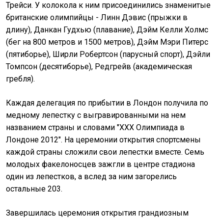
Трейси. У колокола к ним присоединились знаменитые
британские олимпийцы - Линн Дэвис (прыжки в
длину), Данкан Гудхью (плавание), Дэйм Келли Холмс
(бег на 800 метров и 1500 метров), Дэйм Мэри Питерс
(пятиборье), Ширли Робертсон (парусный спорт), Дэйли
Томпсон (десятиборье), Редгрейв (академическая
гребля).
Каждая делегация по прибытии в Лондон получила по
медному лепестку с выгравированными на нем
названием страны и словами "XXX Олимпиада в
Лондоне 2012". На церемонии открытия спортсмены
каждой страны сложили свои лепестки вместе. Семь
молодых факелоносцев зажгли в центре стадиона
один из лепестков, а вслед за ним загорелись
остальные 203.
Завершилась церемония открытия грандиозным