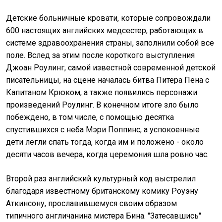
Детские больничные кровати, которые сопровождали
600 настоящих английских медсестер, работающих в
системе здравоохранения страны, заполнили собой все
поле. Вслед за этим после короткого выступления
Джоан Роулинг, самой известной современной детской
писательницы, на сцене началась битва Питера Пена с
Капитаном Крюком, а также появились персонажи
произведений Роулинг. В конечном итоге зло было
побеждено, в том числе, с помощью десятка
спустившихся с неба Мэри Поппинс, а успокоенные
дети легли спать тогда, когда им и положено - около
десяти часов вечера, когда церемония шла ровно час.
Второй раз английский культурный код выстрелил
благодаря известному британскому комику Роуэну
Аткинсону, прославившемуся своим образом
типичного англичанина мистера Бина. "Затесавшись"