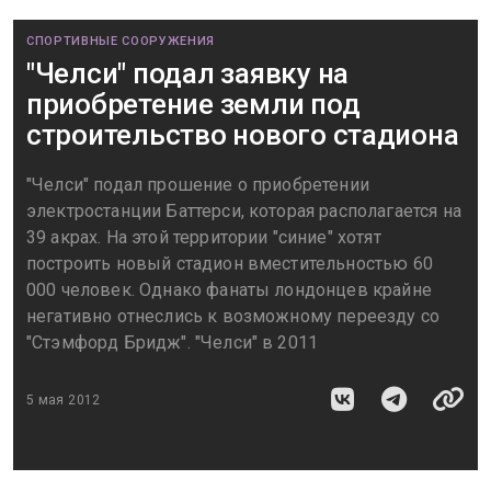
СПОРТИВНЫЕ СООРУЖЕНИЯ
"Челси" подал заявку на
приобретение земли под
строительство нового стадиона
"Челси" подал прошение о приобретении
электростанции Баттерси, которая располагается на
39 акрах. На этой территории "синие" хотят
построить новый стадион вместительностью 60
000 человек. Однако фанаты лондонцев крайне
негативно отнеслись к возможному переезду со
"Стэмфорд Бридж". "Челси" в 2011
5 мая 2012