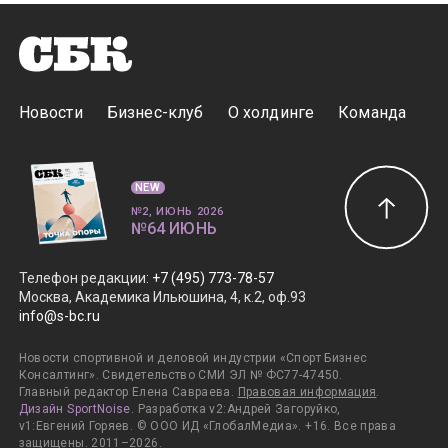
Новости
Бизнес-клуб
О холдинге
Команда
NEW
№2, ИЮНЬ 2026
№64 ИЮНЬ
Телефон редакции
:
+7 (495) 773-78-57
Москва, Академика Ильюшина, 4, к.2, оф.93
info@s-bc.ru
Новости спортивной и деловой индустрии «Спорт Бизнес
Консалтинг». Свидетельство СМИ ЭЛ № ФС77-47450.
Главный редактор Елена Савраева.
Правовая информация
.
Дизайн SportNoise
. Разработка v2:Андрей Загоруйко,
v1:Евгений Горяев. © ООО ИД «ГлобалМедиа». +16. Все права
защищены. 2011–2026.