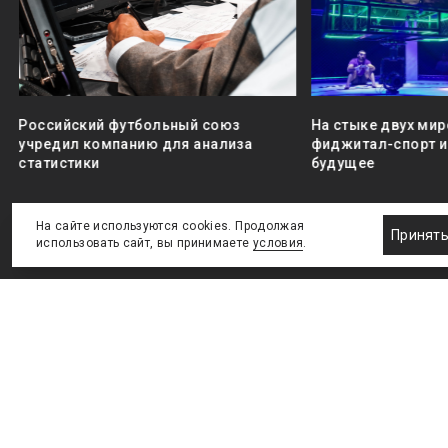
Российский футбольный союз
На стыке двух мир
учредил компанию для анализа
фиджитал-спорт и 
статистики
будущее
На сайте используются cookies. Продолжая
Принят
использовать сайт, вы принимаете
условия
.
Новости
Бизнес-клуб
О холдинге
Команда