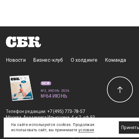
Новости
Бизнес-клуб
О холдинге
Команда
NEW
№2, ИЮНЬ 2026
№64 ИЮНЬ
Телефон редакции
:
+7 (495) 773-78-57
Москва, Академика Ильюшина, 4, к.2, оф.93
info@s-bc.ru
На сайте используются cookies. Продолжая
Принят
использовать сайт, вы принимаете
условия
.
Новости спортивной и деловой индустрии «Спорт Бизнес