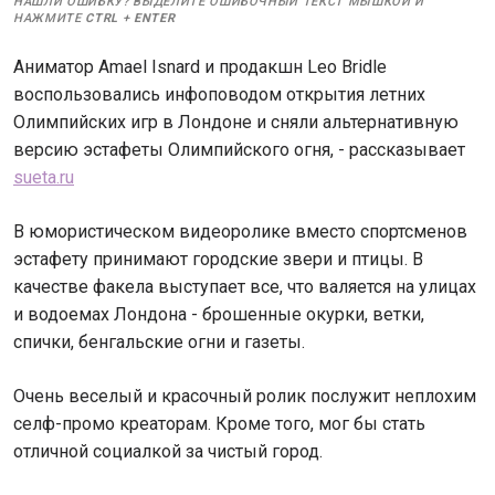
НАШЛИ ОШИБКУ? ВЫДЕЛИТЕ ОШИБОЧНЫЙ ТЕКСТ МЫШКОЙ И
НАЖМИТЕ
CTRL
+
ENTER
Аниматор Amael Isnard и продакшн Leo Bridle
воспользовались инфоповодом открытия летних
Олимпийских игр в Лондоне и сняли альтернативную
версию эстафеты Олимпийского огня, - рассказывает
sueta.ru
В юмористическом видеоролике вместо спортсменов
эстафету принимают городские звери и птицы. В
качестве факела выступает все, что валяется на улицах
и водоемах Лондона - брошенные окурки, ветки,
спички, бенгальские огни и газеты.
Очень веселый и красочный ролик послужит неплохим
селф-промо креаторам. Кроме того, мог бы стать
отличной социалкой за чистый город.