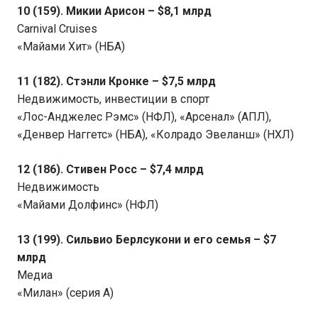
10 (159). Микии Арисон – $8,1 млрд
Carnival Cruises
«Майами Хит» (НБА)
11 (182). Стэнли Кронке – $7,5 млрд
Недвижимость, инвестиции в спорт
«Лос-Анджелес Рэмс» (НФЛ), «Арсенал» (АПЛ),
«Денвер Наггетс» (НБА), «Колрадо Эвеланш» (НХЛ)
12 (186). Стивен Росс – $7,4 млрд
Недвижимость
«Майами Долфинс» (НФЛ)
13 (199). Сильвио Берлсукони и его семья – $7
млрд
Медиа
«Милан» (серия А)