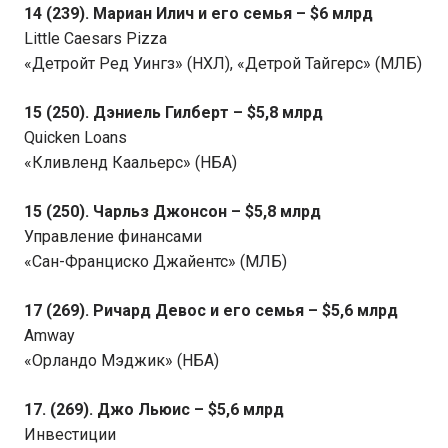
14 (239). Мариан Илич и его семья – $6 млрд
Little Caesars Pizza
«Детройт Ред Уингз» (НХЛ), «Детрой Тайгерс» (МЛБ)
15 (250). Дэниель Гилберт – $5,8 млрд
Quicken Loans
«Кливленд Каальерс» (НБА)
15 (250). Чарльз Джонсон – $5,8 млрд
Управление финансами
«Сан-Франциско Джайентс» (МЛБ)
17 (269). Ричард Девос и его семья – $5,6 млрд
Amway
«Орландо Мэджик» (НБА)
17. (269). Джо Льюис – $5,6 млрд
Инвестиции