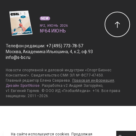
NEW
№2, ИЮНЬ 2026
№64 ИЮНЬ
Телефон редакции
:
+7 (495) 773-78-57
Москва, Академика Ильюшина, 4, к.2, оф.93
info@s-bc.ru
Новости спортивной и деловой индустрии «Спорт Бизнес
Консалтинг». Свидетельство СМИ ЭЛ № ФС77-47450.
Главный редактор Елена Савраева.
Правовая информация
.
Дизайн SportNoise
. Разработка v2:Андрей Загоруйко,
v1:Евгений Горяев. © ООО ИД «ГлобалМедиа». +16. Все права
защищены. 2011–2026.
На сайте используются cookies. Продолжая