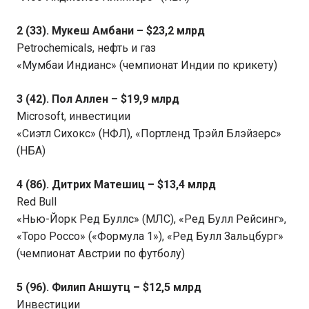
2 (33). Мукеш Амбани – $23,2 млрд
Petrochemicals, нефть и газ
«Мумбаи Индианс» (чемпионат Индии по крикету)
3 (42). Пол Аллен – $19,9 млрд
Microsoft, инвестиции
«Сиэтл Сихокс» (НФЛ), «Портленд Трэйл Блэйзерс»
(НБА)
4 (86). Дитрих Матешиц – $13,4 млрд
Red Bull
«Нью-Йорк Ред Буллс» (МЛС), «Ред Булл Рейсинг»,
«Торо Россо» («Формула 1»), «Ред Булл Зальцбург»
(чемпионат Австрии по футболу)
5 (96). Филип Аншутц – $12,5 млрд
Инвестиции