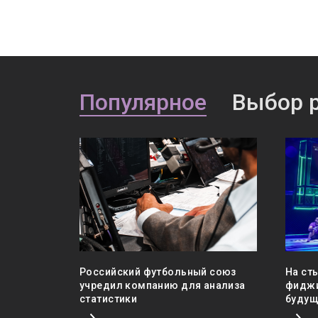
Популярное
Выбор 
agram-
Российский футбольный союз
На ст
учредил компанию для анализа
фиджи
статистики
будущ