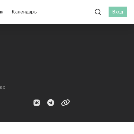
ия
Календарь
Вход
м
ах