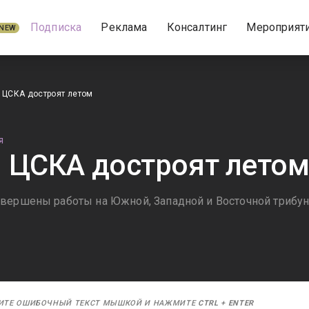
Подписка
Реклама
Консалтинг
Мероприят
NEW
 ЦСКА достроят летом
Я
 ЦСКА достроят лето
вершены работы на Южной, Западной и Восточной трибун
ИТЕ ОШИБОЧНЫЙ ТЕКСТ МЫШКОЙ И НАЖМИТЕ
CTRL
+
ENTER