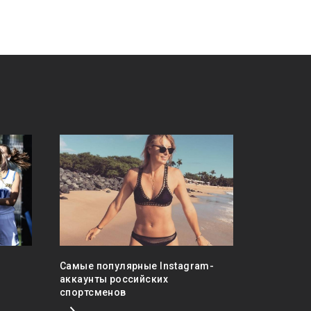
Самые популярные Instagram-
Российск
аккаунты российских
учредил 
спортсменов
статисти