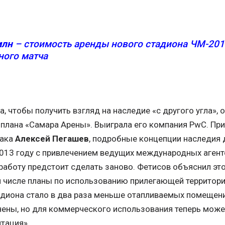
млн
– стоимость аренды нового стадиона ЧМ-201
ного матча
, чтобы получить взгляд на наследие «с другого угла», 
плана «Самара Арены». Выиграла его компания PwC. При 
рака
Алексей Пегашев
, подробные концепции наследия
013 году с привлечением ведущих международных агентст
 работу предстоит сделать заново. Фетисов объяснил это 
м числе планы по использованию прилегающей территории
тадиона стало в два раза меньше отапливаемых помеще
ны, но для коммерческого использования теперь може
тация».