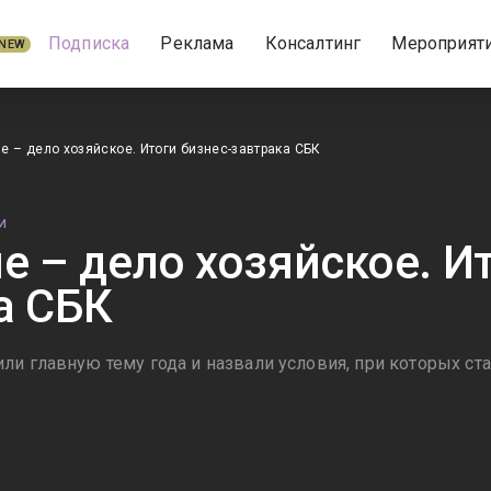
Подписка
Реклама
Консалтинг
Мероприят
NEW
е – дело хозяйское. Итоги бизнес-завтрака СБК
И
е – дело хозяйское. Ит
а СБК
ли главную тему года и назвали условия, при которых с