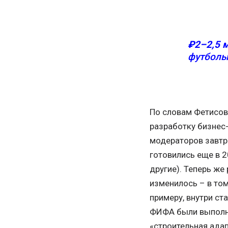
₽2–2,5 
футболь
По словам Фетисова
разработку бизнес-
модераторов завт
готовились еще в 2
другие). Теперь же
изменилось – в то
примеру, внутри с
ФИФА были выполне
«строительная адап