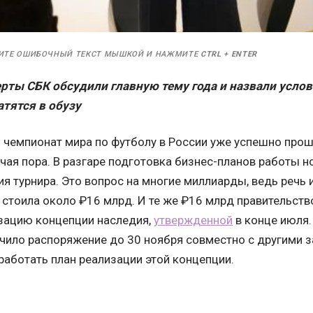
ИТЕ ОШИБОЧНЫЙ ТЕКСТ МЫШКОЙ И НАЖМИТЕ
CTRL
+
ENTER
рты СБК обсудили главную тему года и назвали усло
тятся в обузу
о чемпионат мира по футболу в России уже успешно прош
чая пора. В разгаре подготовка бизнес-планов работы 
я турнира. Это вопрос на многие миллиарды, ведь речь 
 стоила около ₽16 млрд. И те же ₽16 млрд правительств
изацию концепции наследия,
утвержденной
в конце июля.
учило распоряжение до 30 ноября совместно с другими 
работать план реализации этой концепции.