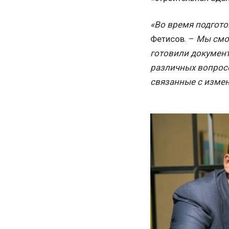
«Во время подгото
Фетисов. –
Мы смот
готовили докумен
различных вопросо
связанные с измен