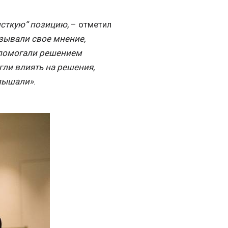
исткую“ позицию,
– отметил
зывали свое мнение,
 помогали решением
гли влиять на решения,
слышали»
.