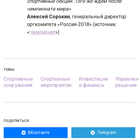
спортивные секции. Того же ждём после
чемпионата мира»
Алексей Сорокин
, генеральный директор
оргкомитета «Россия-2018» (источник:
«
Чемпионат
»)
ТЕМЫ
Спортивные
Спортивные
Инвестиции
Управлен
сооружения
мероприятия
и финансы
решения
ПОДЕЛИТЬСЯ
ВКонтакте
Telegram