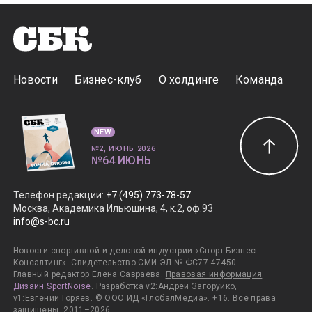
Новости
Бизнес-клуб
О холдинге
Команда
NEW
№2, ИЮНЬ 2026
№64 ИЮНЬ
Телефон редакции
:
+7 (495) 773-78-57
Москва, Академика Ильюшина, 4, к.2, оф.93
info@s-bc.ru
Новости спортивной и деловой индустрии «Спорт Бизнес
Консалтинг». Свидетельство СМИ ЭЛ № ФС77-47450.
Главный редактор Елена Савраева.
Правовая информация
.
Дизайн SportNoise
. Разработка v2:Андрей Загоруйко,
v1:Евгений Горяев. © ООО ИД «ГлобалМедиа». +16. Все права
защищены. 2011–2026.